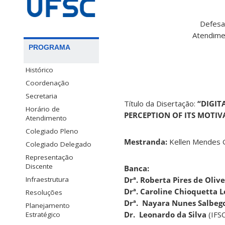
Defesa
Atendimen
PROGRAMA
Histórico
Coordenação
Secretaria
Título da Disertação:
“DIGIT
Horário de
PERCEPTION OF ITS MOTIV
Atendimento
Colegiado Pleno
Mestranda:
Kellen Mendes 
Colegiado Delegado
Representação
Discente
Banca:
Infraestrutura
Drª.
Roberta Pires de Oliv
Drª. Caroline Chioquetta 
Resoluções
Drª. Nayara Nunes Salbeg
Planejamento
Dr. Leonardo da Silva
(IFS
Estratégico