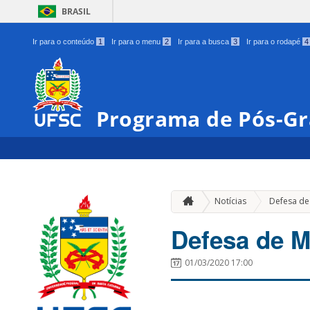
BRASIL
Ir para o conteúdo
1
Ir para o menu
2
Ir para a busca
3
Ir para o rodapé
4
Programa de Pós-Gr
Notícias
Defesa de
Defesa de M
01/03/2020 17:00