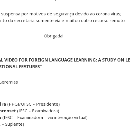
 suspensa por motivos de segurança devido ao corona vírus;
to da secretaria somente via e-mail ou outro recurso remoto;
Obrigada!
AL VIDEO FOR FOREIGN LANGUAGE LEARNING: A STUDY ON L
ATIONAL FEATURES”
Geremias
eira
(PPGI/UFSC – Presidente)
Lorenset
(IFSC – Examinadora)
o
(IFSC – Examinadora – via interação virtual)
C – Suplente)