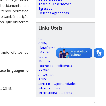
sta George Miller
Teses e Dissertações
onhecidamente um
Egressos
 tendo permitido
Defesas agendadas
se também a lição
mos, que obliteram
Links Úteis
CAPES
CNPq
Plataforma Lattes
FAPESC
orando efeitos do
CAPG
Moodle
Exame de Proficiência
PROPG
face linguagem e
APG/UFSC
ANPG
SINTER – Oportunidades
Internacionais
s, 2019.
International Students