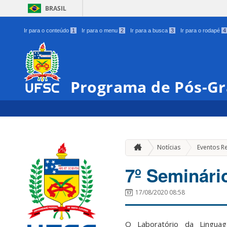
BRASIL
Ir para o conteúdo
1
Ir para o menu
2
Ir para a busca
3
Ir para o rodapé
4
Programa de Pós-Gr
Notícias
Eventos R
7º Seminári
17/08/2020 08:58
O Laboratório da Lingua