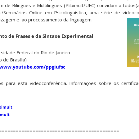
de Bilíngues e Multilíngues (Plibimult/UFC) convidam a todos(a
cs/Seminários Online em Psicolinguística, uma série de videoc
dizagem e ao processamento da linguagem.
to de Frases e da Sintaxe Experimental
rsidade Federal do Rio de Janeiro
 de Brasília)
/www.youtube.com/ppgiufsc
dos para esta videoconferência. Informações sobre os certifi
bimult
imult
===========================================