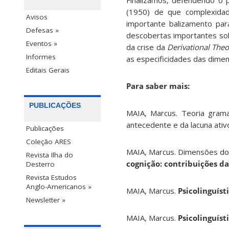
Finalizamos, defendendo o 
(1950) de que complexidad
Avisos
importante balizamento par
Defesas »
descobertas importantes sob
Eventos »
da crise da
Derivational The
Informes
as especificidades das dimen
Editais Gerais
Para saber mais:
PUBLICAÇÕES
MAIA, Marcus. Teoria grama
antecedente e da lacuna ativ
Publicações
Coleção ARES
MAIA, Marcus. Dimensões do
Revista Ilha do
cognição: contribuições da
Desterro
Revista Estudos
Anglo-Americanos »
MAIA, Marcus.
Psicolinguíst
Newsletter »
MAIA, Marcus.
Psicolinguíst