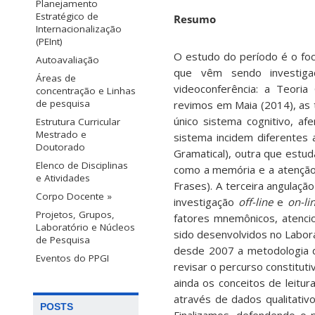
Planejamento
Estratégico de
Resumo
Internacionalização
(PEInt)
O estudo do período é o foc
Autoavaliação
que vêm sendo investig
Áreas de
videoconferência: a Teori
concentração e Linhas
de pesquisa
revimos em Maia (2014), as
único sistema cognitivo, af
Estrutura Curricular
Mestrado e
sistema incidem diferentes 
Doutorado
Gramatical), outra que estu
Elenco de Disciplinas
como a memória e a atenção
e Atividades
Frases). A terceira angulaçã
Corpo Docente »
investigação
off-line
e
on-li
Projetos, Grupos,
fatores mnemônicos, atenci
Laboratório e Núcleos
sido desenvolvidos no Labor
de Pesquisa
desde 2007 a metodologia d
Eventos do PPGI
revisar o percurso constitut
ainda os conceitos de leitu
através de dados qualitativ
POSTS