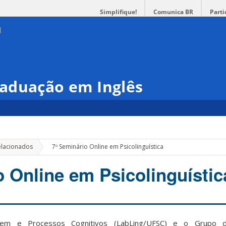
Simplifique!
Comunica BR
Parti
aduação em Inglês
»
elacionados
7º Seminário Online em Psicolinguística
o Online em Psicolinguístic
gem e Processos Cognitivos (LabLing/UFSC) e o Grupo 