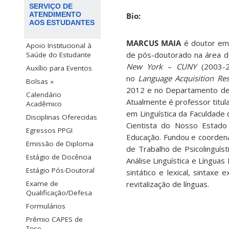
SERVIÇO DE
ATENDIMENTO
Bio:
AOS ESTUDANTES
MARCUS MAIA
é doutor em 
Apoio Institucional à
de pós-doutorado na área 
Saúde do Estudante
New York
–
CUNY
(2003-2
Auxílio para Eventos
no
Language Acquisition Re
Bolsas »
2012 e no Departamento de 
Calendário
Atualmente é professor titu
Acadêmico
em Linguística da Faculdade 
Disciplinas Oferecidas
Cientista do Nosso Estado
Egressos PPGI
Educação. Fundou e coorden
Emissão de Diploma
de Trabalho de Psicolinguís
Estágio de Docência
Análise Linguística e Língu
Estágio Pós-Doutoral
sintático e lexical, sintaxe 
revitalização de línguas.
Exame de
Qualificação/Defesa
Formulários
Prêmio CAPES de
Tese