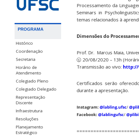
Processamento da Linguagem 
Seminars in Psycholinguisti
temas relacionados à apren
PROGRAMA
Dimensões do Processamen
Histórico
Coordenação
Prof. Dr. Marcus Maia, Unive
Secretaria
🕤 20/08/2020 – 13h (Horário
Transmissão ao vivo:
http:/
Horário de
Atendimento
Colegiado Pleno
Certificados serão ofereci
Colegiado Delegado
durante a apresentação.
Representação
Discente
Instagram:
@labling.ufsc
/
@pli
Infraestrutura
Facebook:
@lablingufsc
/
@plib
Resoluções
Planejamento
======================
Estratégico