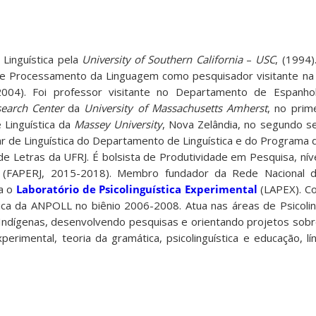
Linguística pela
University of Southern California
–
USC
, (1994)
de Processamento da Linguagem como pesquisador visitante n
004). Foi professor visitante no Departamento de Espanho
search Center
da
University of Massachusetts Amherst
, no prim
Linguística da
Massey University
, Nova Zelândia, no segundo 
lar de Linguística do Departamento de Linguística e do Programa
de Letras da UFRJ. É bolsista de Produtividade em Pesquisa, nív
 (FAPERJ, 2015-2018). Membro fundador da Rede Nacional d
a o
Laboratório de Psicolinguística Experimental
(LAPEX). C
tica da ANPOLL no biênio 2006-2008. Atua nas áreas de Psicoling
as Indígenas, desenvolvendo pesquisas e orientando projetos so
experimental, teoria da gramática, psicolinguística e educação, l