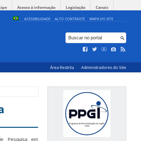
cipe
Acesso à informação
Legislação
Canais
ACESSIBILIDADE
ALTO CONTRASTE
MAPA DO SITE
Área Restrita
Administradores do Site
a
de Pesquisa em