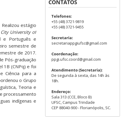
CONTATOS
Telefones:
+55 (48) 3721-9819
. Realizou estágio
+55 (48) 3721-9455
a
City University of
Secretaria:
l e Português e
secretariappgiufsc@gmail.com
eiro semestre de
semestre de 2017.
Coordenação:
ppgi.ufsc.coord@gmail.com
 de Pós-graduação
el 1B (CNPq) e foi
Atendimento (Secretaria):
e Ciência para a
De segunda à sexta, das 14h às
oordenou o Grupo
18h.
uística, Teoria e
Endereço:
bre processamento
Sala 313 (CCE, Bloco B)
ínguas indígenas e
UFSC, Campus Trindade
CEP 88040-900 - Florianópolis, SC.