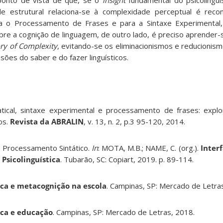
ponto de vista de que, se o
insight
fundamental do psicolingui
e estrutural relaciona-se à complexidade perceptual é rec
a o Processamento de Frases e para a Sintaxe Experimental,
re a cognição de linguagem, de outro lado, é preciso aprender-
ory of Complexity
, evitando-se os eliminacionismos e reducionis
sões do saber e do fazer linguísticos.
tical, sintaxe experimental e processamento de frases: expl
os.
Revista da ABRALIN
, v. 13, n. 2, p.3 95-120, 2014.
 Processamento Sintático.
In
: MOTA, M.B.; NAME, C. (org.).
Inter
 Psicolinguística
. Tubarão, SC: Copiart, 2019. p. 89-114.
ica e metacognição na escola
. Campinas, SP: Mercado de Letra
ica e educação
. Campinas, SP: Mercado de Letras, 2018.