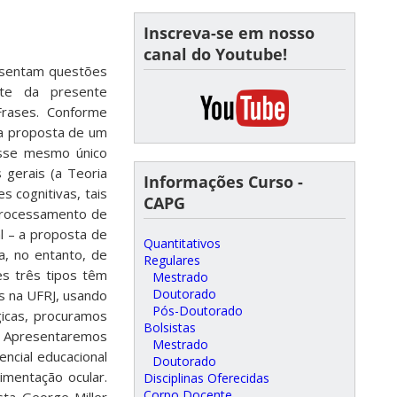
Inscreva-se em nosso
canal do Youtube!
resentam questões
te da presente
Frases. Conforme
la proposta de um
 esse mesmo único
 gerais (a Teoria
Informações Curso -
 cognitivas, tais
CAPG
 Processamento de
al – a proposta de
Quantitativos
, no entanto, de
Regulares
es três tipos têm
Mestrado
Doutorado
s na UFRJ, usando
Pós-Doutorado
icas, procuramos
Bolsistas
s. Apresentaremos
Mestrado
ncial educacional
Doutorado
imentação ocular.
Disciplinas Oferecidas
Corpo Docente