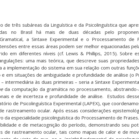
o de três subáreas da Linguística e da Psicolinguística que ap
adas no Brasil há mais de duas décadas pelo proponen
a Gramatical, a Sintaxe Experimental e o Processamento de 
 tensões entre essas áreas podem ser melhor equacionadas pe
erido em diferentes níveis (cf. Lewis & Phillips, 2015). Sobre
angulações: uma mais teórica, que descreve suas propriedades
da a implementação do sistema em sua relação com outras funções
 e em situações de ambiguidade e profundidade de análise (o
o – intermediária às duas primeiras – seria a Sintaxe Experiment
ne
da computação da gramática no processamento, abstraindo-a
onais e de incerteza e profundidade de análise. Estudos dess
atório de Psicolinguística Experimental (LAPEX), que coordenamo
e rastreamento ocular. Após essas considerações epistemológ
ivo da especialidade psicolinguística do Processamento de Frase
rabilidade e de metacognição do período, demonstrando seu pote
os de rastreamento ocular, tais como mapas de calor e de mov