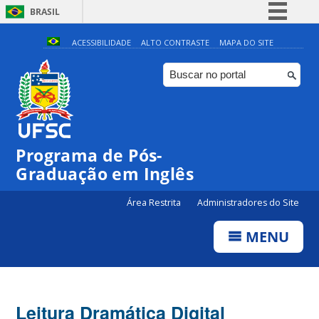
BRASIL
Simplifique!
ACESSIBILIDADE
ALTO CONTRASTE
MAPA DO SITE
Comunica BR
Participe
Acesso à informação
Legislação
Programa de Pós-
Canais
Graduação em Inglês
Área Restrita
Administradores do Site
MENU
Leitura Dramática Digital