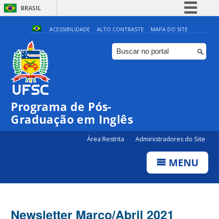
BRASIL
Simplifique!
ACESSIBILIDADE
ALTO CONTRASTE
MAPA DO SITE
Comunica BR
Participe
Acesso à informação
Legislação
Programa de Pós-
Canais
Graduação em Inglês
Área Restrita
Administradores do Site
MENU
Newsletter Março/Abril 2021