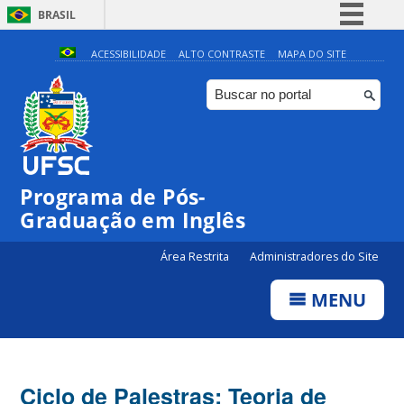
BRASIL
Simplifique!
ACESSIBILIDADE
ALTO CONTRASTE
MAPA DO SITE
Comunica BR
Participe
Acesso à informação
Legislação
Programa de Pós-
Canais
Graduação em Inglês
Área Restrita
Administradores do Site
MENU
Ciclo de Palestras: Teoria de