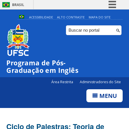
BRASIL
Simplifique!
ACESSIBILIDADE
ALTO CONTRASTE
MAPA DO SITE
Comunica BR
Participe
Acesso à informação
Legislação
Programa de Pós-
Canais
Graduação em Inglês
Área Restrita
Administradores do Site
MENU
Ciclo de Palestras: Teoria de