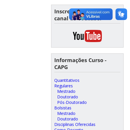
Inscreva-se em nosso
canal do Youtube!
Informações Curso -
CAPG
Quantitativos
Regulares
Mestrado
Doutorado
Pós-Doutorado
Bolsistas
Mestrado
Doutorado
Disciplinas Oferecidas
Corpo Docente