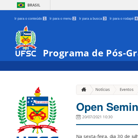
BRASIL
Ir para o conteúdo
1
Ir para o menu
2
Ir para a busca
3
Ir para o rodapé
4
Programa de Pós-Gr
»
Notícias
Eventos
Open Semina
20/07/2021 10:30
Na sexta-feira, dia 30 de j