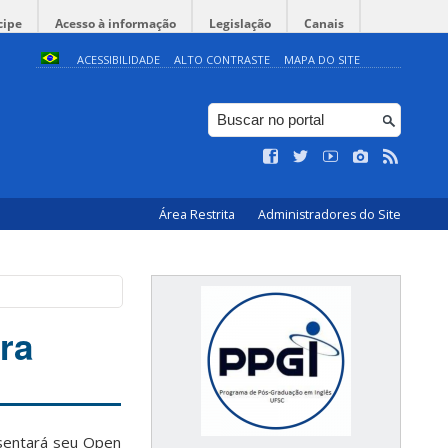
cipe
Acesso à informação
Legislação
Canais
ACESSIBILIDADE
ALTO CONTRASTE
MAPA DO SITE
Área Restrita
Administradores do Site
ra
esentará seu Open