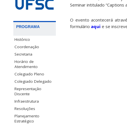
Seminar intitulado “
Captions a
O evento acontecerá atrav
formulário
aqui
e se inscreve
PROGRAMA
Histórico
Coordenação
Secretaria
Horário de
Atendimento
Colegiado Pleno
Colegiado Delegado
Representação
Discente
Infraestrutura
Resoluções
Planejamento
Estratégico