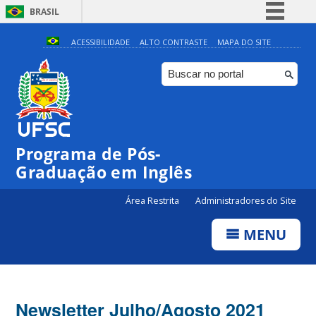
BRASIL
Simplifique!
ACESSIBILIDADE
ALTO CONTRASTE
MAPA DO SITE
Comunica BR
Participe
Acesso à informação
Legislação
Programa de Pós-
Canais
Graduação em Inglês
Área Restrita
Administradores do Site
MENU
Newsletter Julho/Agosto 2021