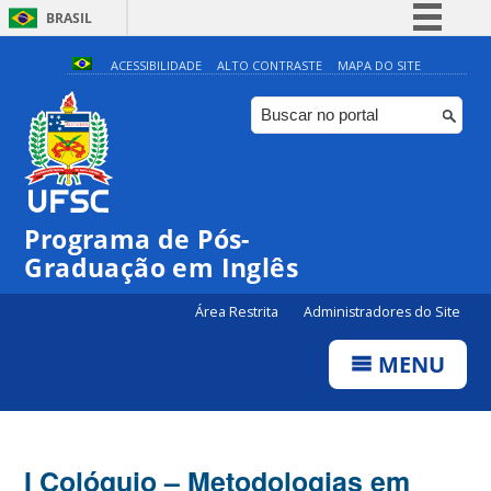
BRASIL
Simplifique!
ACESSIBILIDADE
ALTO CONTRASTE
MAPA DO SITE
Comunica BR
Participe
Acesso à informação
Legislação
Programa de Pós-
Canais
Graduação em Inglês
Área Restrita
Administradores do Site
MENU
I Colóquio – Metodologias em