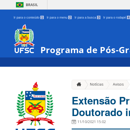
BRASIL
Ir para o conteúdo
1
Ir para o menu
2
Ir para a busca
3
Ir para o rodapé
4
Programa de Pós-Gr
»
Notícias
Avisos
Extensão Pr
Doutorado i
11/10/2021 15:02