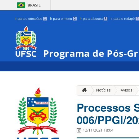
BRASIL
Ir para o conteúdo
1
Ir para o menu
2
Ir para a busca
3
Ir para o rodapé
4
Programa de Pós-Gr
»
Notícias
Avisos
Processos Se
006/PPGI/20
12/11/2021 18:04