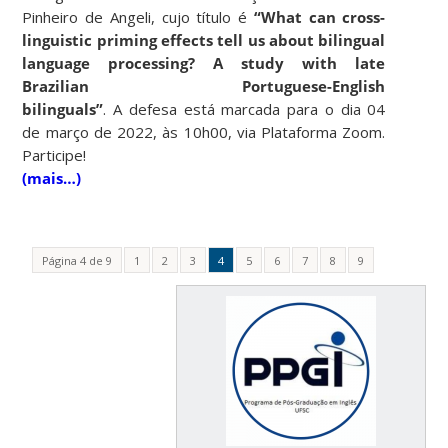
Pinheiro de Angeli, cujo título é
“What can cross-
linguistic priming effects tell us about bilingual
language processing? A study with late
Brazilian Portuguese-English
bilinguals”
. A defesa está marcada para o dia 04
de março de 2022, às 10h00, via Plataforma Zoom.
Participe!
(mais…)
Página 4 de 9
1
2
3
4
5
6
7
8
9