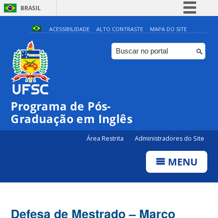
BRASIL
Simplifique!
ACESSIBILIDADE
ALTO CONTRASTE
MAPA DO SITE
Comunica BR
Participe
Acesso à informação
Legislação
Programa de Pós-
Canais
Graduação em Inglês
Área Restrita
Administradores do Site
MENU
Defesa de Mestrado – Março