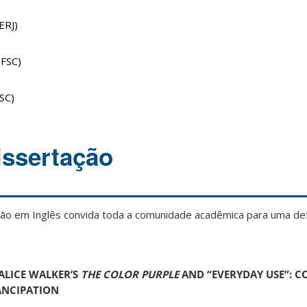
ERJ)
UFSC)
FSC)
issertação
o em Inglês convida toda a comunidade acadêmica para uma de
.
ALICE WALKER’S
THE COLOR PURPLE
AND “EVERYDAY USE”: C
ANCIPATION