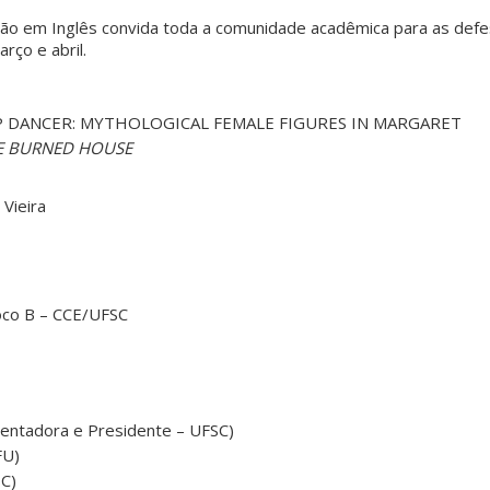
o em Inglês convida toda a comunidade acadêmica para as defe
rço e abril.
DANCER: MYTHOLOGICAL FEMALE FIGURES IN MARGARET
E BURNED HOUSE
 Vieira
loco B – CCE/UFSC
ientadora e Presidente – UFSC)
FU)
SC)