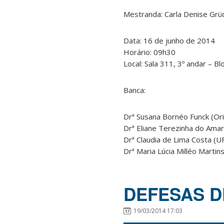
Mestranda: Carla Denise Grü
Data: 16 de junho de 2014
Horário: 09h30
Local: Sala 311, 3º andar – B
Banca:
Drª Susana Bornéo Funck (Or
Drª Eliane Terezinha do Amar
Drª Claudia de Lima Costa (U
Drª Maria Lúcia Milléo Martin
DEFESAS 
19/03/2014 17:03