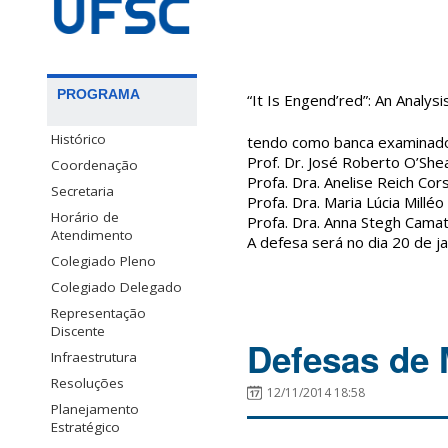
PROGRAMA
“It Is Engend’red”: An Analysi
Histórico
tendo como banca examinado
Prof. Dr. José Roberto O’She
Coordenação
Profa. Dra. Anelise Reich Cor
Secretaria
Profa. Dra. Maria Lúcia Millé
Horário de
Profa. Dra. Anna Stegh Cam
Atendimento
A defesa será no dia 20 de ja
Colegiado Pleno
Colegiado Delegado
Representação
Discente
Defesas de 
Infraestrutura
Resoluções
12/11/2014 18:58
Planejamento
Estratégico