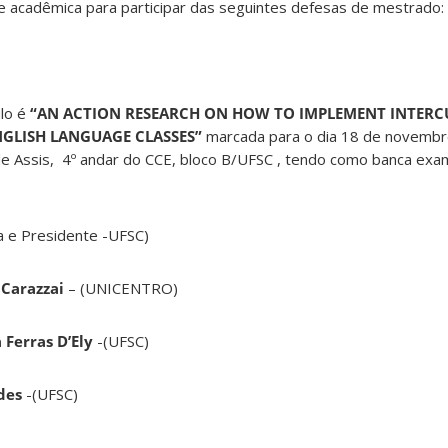
 acadêmica para participar das seguintes defesas de mestrado:
ulo é
“AN ACTION RESEARCH ON HOW TO IMPLEMENT INTERC
ENGLISH LANGUAGE CLASSES”
marcada para o dia 18 de novembr
e Assis, 4º andar do CCE, bloco B/UFSC , tendo como banca exa
a e Presidente -UFSC)
 Carazzai
– (UNICENTRO)
 Ferras D’Ely
-(UFSC)
ndes
-(UFSC)