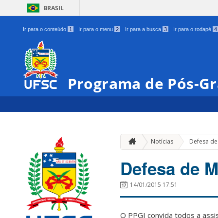
BRASIL
Ir para o conteúdo
1
Ir para o menu
2
Ir para a busca
3
Ir para o rodapé
4
Programa de Pós-Gr
Notícias
Defesa de
Defesa de M
14/01/2015 17:51
O PPGI convida todos a assis