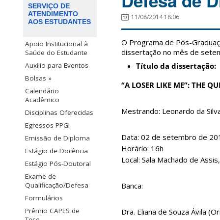
Defesa de D
SERVIÇO DE
ATENDIMENTO
11/08/2014 18:06
AOS ESTUDANTES
O Programa de Pós-Graduaçã
Apoio Institucional à
dissertação no mês de sete
Saúde do Estudante
Título da dissertação:
Auxílio para Eventos
Bolsas »
“A LOSER LIKE ME”: THE 
Calendário
Acadêmico
Mestrando: Leonardo da Silv
Disciplinas Oferecidas
Egressos PPGI
Data: 02 de setembro de 20
Emissão de Diploma
Horário: 16h
Estágio de Docência
Local: Sala Machado de Assis
Estágio Pós-Doutoral
Exame de
Banca:
Qualificação/Defesa
Formulários
Prêmio CAPES de
Dra. Eliana de Souza Ávila (
Tese