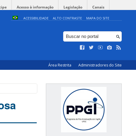
cipe
Acesso à informação
Legislação
Canais
ACESSIBILIDADE
ALTO CONTRASTE
MAPA DO SITE
Área Restrita
Administradores do Site
osa