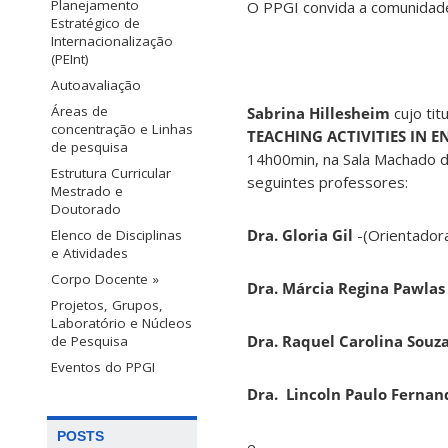
Planejamento
O PPGI convida a comunidade
Estratégico de
Internacionalização
(PEInt)
Autoavaliação
Áreas de
Sabrina Hillesheim
cujo tit
concentração e Linhas
TEACHING ACTIVITIES IN 
de pesquisa
14h00min, na Sala Machado d
Estrutura Curricular
seguintes professores:
Mestrado e
Doutorado
Dra.
Gloria Gil
-(Orientador
Elenco de Disciplinas
e Atividades
Corpo Docente »
Dra. Márcia Regina Pawlas
Projetos, Grupos,
Laboratório e Núcleos
Dra. Raquel Carolina Souza
de Pesquisa
Eventos do PPGI
Dra. Lincoln Paulo Ferna
POSTS
e