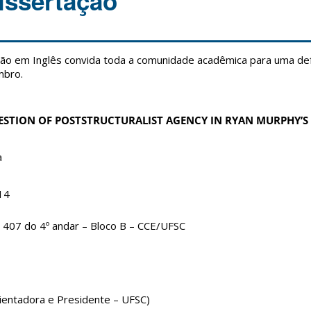
issertação
o em Inglês convida toda a comunidade acadêmica para uma de
mbro.
QUESTION OF POSTSTRUCTURALIST AGENCY IN RYAN MURPHY’S
a
14
, 407 do 4º andar – Bloco B – CCE/UFSC
Orientadora e Presidente – UFSC)