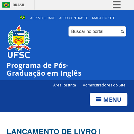
BRASIL
Simplifique!
ACESSIBILIDADE
ALTO CONTRASTE
MAPA DO SITE
Comunica BR
Participe
Acesso à informação
Legislação
Programa de Pós-
Canais
Graduação em Inglês
Área Restrita
Administradores do Site
MENU
LANÇAMENTO DE LIVRO |