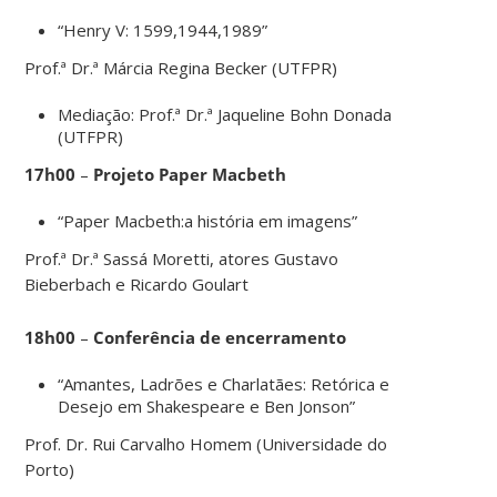
“Henry V: 1599,1944,1989”
Prof.ª Dr.ª Márcia Regina Becker (UTFPR)
Mediação: Prof.ª Dr.ª Jaqueline Bohn Donada
(UTFPR)
17h00
–
Projeto Paper Macbeth
“Paper Macbeth:a história em imagens”
Prof.ª Dr.ª Sassá Moretti, atores Gustavo
Bieberbach e Ricardo Goulart
18h00
–
Conferência de encerramento
“Amantes, Ladrões e Charlatães: Retórica e
Desejo em Shakespeare e Ben Jonson”
Prof. Dr. Rui Carvalho Homem (Universidade do
Porto)