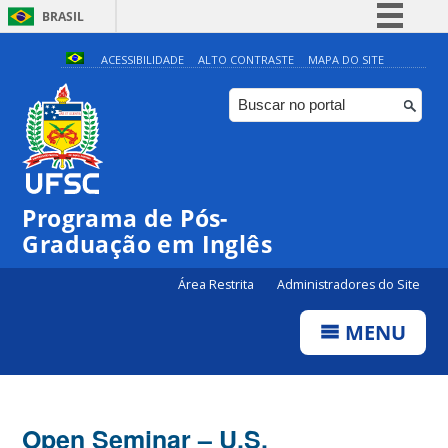
BRASIL
Simplifique!
ACESSIBILIDADE
ALTO CONTRASTE
MAPA DO SITE
Comunica BR
Participe
Acesso à informação
Legislação
Programa de Pós-
Canais
Graduação em Inglês
Área Restrita
Administradores do Site
MENU
Open Seminar – U.S.