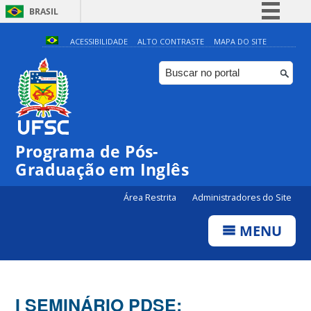
BRASIL
Simplifique!
ACESSIBILIDADE
ALTO CONTRASTE
MAPA DO SITE
Comunica BR
Participe
Acesso à informação
Legislação
Programa de Pós-
Canais
Graduação em Inglês
Área Restrita
Administradores do Site
MENU
I SEMINÁRIO PDSE: