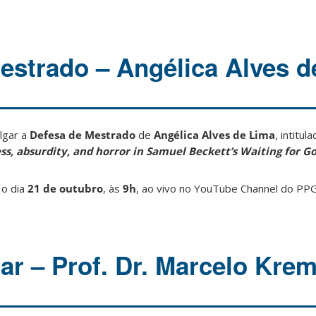
estrado – Angélica Alves d
lgar a
Defesa de Mestrado
de
Angélica Alves de Lima
, intitul
ss, absurdity, and horror in Samuel Beckett’s Waiting for G
 o dia
21 de outubro
, às
9h
, ao vivo no YouTube Channel do PPGI
r – Prof. Dr. Marcelo Krem