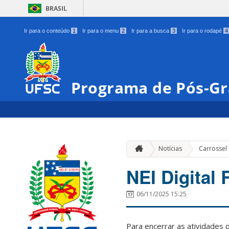
BRASIL
Ir para o conteúdo
1
Ir para o menu
2
Ir para a busca
3
Ir para o rodapé
4
Programa de Pós-Gr
Notícias
Carrossel
NEI Digital 
06/11/2025 15:25
Para encerrar as atividades