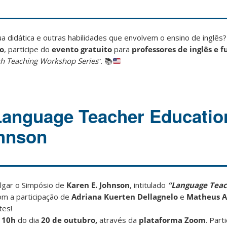
a didática e outras habilidades que envolvem o ensino de inglês?
ro
, participe do
evento gratuito
para
professores de inglês e f
sh Teaching Workshop Series
”.
📚
Language Teacher Educatio
ohnson
lgar o Simpósio de
Karen E. Johnson
, intitulado
“Language Tea
om a participação de
Adriana Kuerten Dellagnelo
e
Matheus A
tes!
s
10h
do dia
20 de outubro,
através da
plataforma Zoom
. Parti