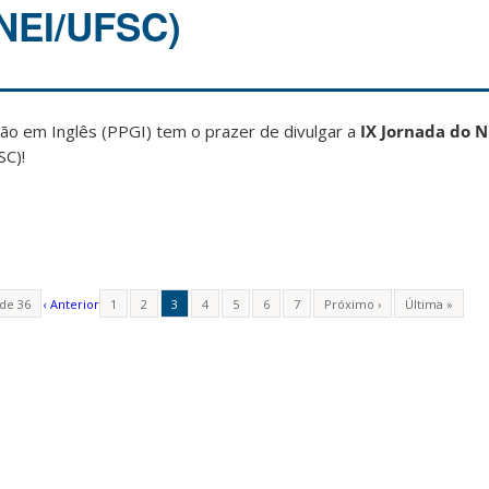
(NEI/UFSC)
o em Inglês (PPGI) tem o prazer de divulgar a
IX Jornada do 
SC)!
 de 36
‹ Anterior
1
2
3
4
5
6
7
Próximo ›
Última »