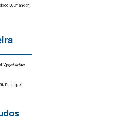
loco B, 3º andar).
ira
A Vygotskian
. Participe!
tudos