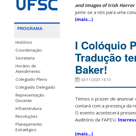
and Images of Irish Horror
junte-se a nós para uma con
(mais…)
PROGRAMA
I Colóquio
Histórico
Coordenação
Tradução te
Secretaria
Baker!
Horário de
Atendimento
Colegiado Pleno
03/11/2025 18:10
Colegiado Delegado
Representação
Temos o prazer de anunciar
Discente
contará com a presença da
Infraestrutura
O evento acontecerá presenc
Resoluções
Auditório da FAPEU.
Inscrev
Planejamento
Estratégico
(mais…)