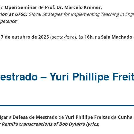
a o
Open Seminar
de
Prof. Dr. Marcelo Kremer
,
tion at UFSC:
Glocal Strategies for Implementing Teaching in Eng
mpetence
“!
17 de outubro de 2025
(sexta-feira)
, às
16h
, na
Sala Machado 
strado – Yuri Phillipe Frei
lgar a
Defesa de Mestrado
de
Yuri Phillipe Freitas da Cunha
 Ramil’s transcreations of Bob Dylan’s lyrics
.