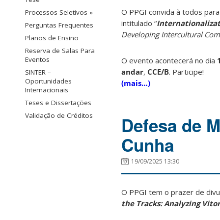
O PPGI convida à todos par
Processos Seletivos »
intitulado “
Internationaliza
Perguntas Frequentes
Developing Intercultural Co
Planos de Ensino
Reserva de Salas Para
Eventos
O evento acontecerá no dia
andar
,
CCE/B
.
Participe!
SINTER –
Oportunidades
(mais…)
Internacionais
Teses e Dissertações
Validação de Créditos
Defesa de Me
Cunha
19/09/2025 13:30
O PPGI tem o prazer de divu
the Tracks: Analyzing Vitor