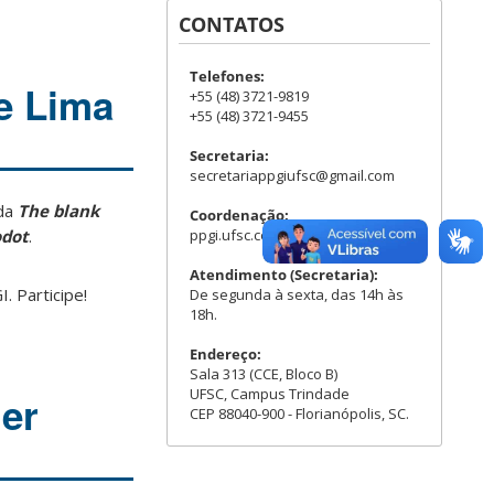
CONTATOS
Telefones:
e Lima
+55 (48) 3721-9819
+55 (48) 3721-9455
Secretaria:
secretariappgiufsc@gmail.com
ada
The blank
Coordenação:
ppgi.ufsc.coord@gmail.com
odot
.
Atendimento (Secretaria):
. Participe!
De segunda à sexta, das 14h às
18h.
Endereço:
Sala 313 (CCE, Bloco B)
UFSC, Campus Trindade
er
CEP 88040-900 - Florianópolis, SC.