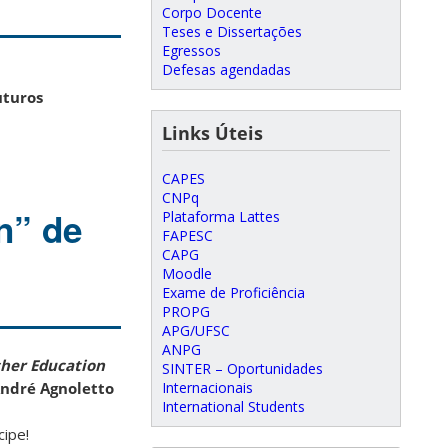
Corpo Docente
Teses e Dissertações
Egressos
Defesas agendadas
uturos
Links Úteis
CAPES
CNPq
n” de
Plataforma Lattes
FAPESC
CAPG
Moodle
Exame de Proficiência
PROPG
APG/UFSC
ANPG
cher
Education
SINTER – Oportunidades
Internacionais
ndré Agnoletto
International Students
cipe!