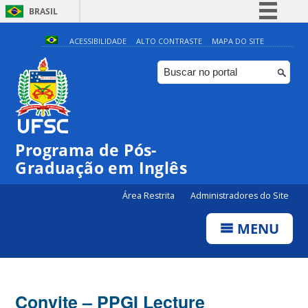
BRASIL
Simplifique!
ACESSIBILIDADE
ALTO CONTRASTE
MAPA DO SITE
Comunica BR
Participe
Acesso à informação
Legislação
Programa de Pós-
Canais
Graduação em Inglês
Área Restrita
Administradores do Site
MENU
Convite – PPGI Lecture