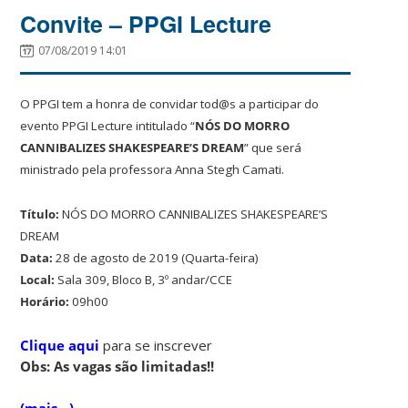
Convite – PPGI Lecture
07/08/2019 14:01
O PPGI tem a honra de convidar tod@s a participar do
evento PPGI Lecture intitulado “
NÓS DO MORRO
CANNIBALIZES SHAKESPEARE’S DREAM
” que será
ministrado pela professora Anna Stegh Camati.
Título:
NÓS DO MORRO CANNIBALIZES SHAKESPEARE’S
DREAM
Data:
28 de agosto de 2019 (Quarta-feira)
Local:
Sala 309, Bloco B, 3º andar/CCE
Horário:
09h00
Clique aqui
para se inscrever
Obs: As vagas são limitadas!!
(mais…)