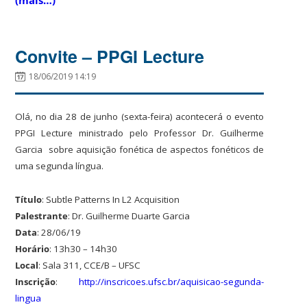
Convite – PPGI Lecture
18/06/2019 14:19
Olá, no dia 28 de junho (sexta-feira) acontecerá o evento
PPGI Lecture ministrado pelo Professor Dr. Guilherme
Garcia
sobre aquisição fonética de aspectos fonéticos de
uma segunda língua.
Título
: Subtle Patterns In L2 Acquisition
Palestrante
: Dr. Guilherme Duarte Garcia
Data
: 28/06/19
Horário
: 13h30 – 14h30
Local
: Sala 311, CCE/B – UFSC
Inscrição
:
http://inscricoes.ufsc.br/aquisicao-segunda-
lingua