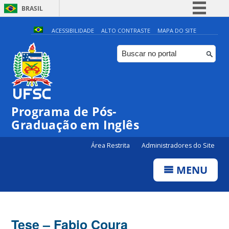
BRASIL
Simplifique!
ACESSIBILIDADE
ALTO CONTRASTE
MAPA DO SITE
Comunica BR
Participe
Acesso à informação
Legislação
Programa de Pós-
Canais
Graduação em Inglês
Área Restrita
Administradores do Site
MENU
Tese – Fabio Coura