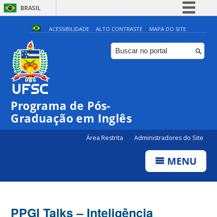
BRASIL
Simplifique!
ACESSIBILIDADE
ALTO CONTRASTE
MAPA DO SITE
Comunica BR
Participe
Acesso à informação
Legislação
Programa de Pós-
Canais
Graduação em Inglês
Área Restrita
Administradores do Site
MENU
PPGI Talks – Inteligência