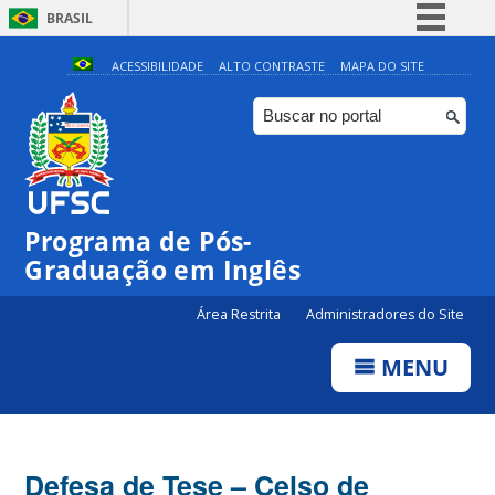
BRASIL
Simplifique!
ACESSIBILIDADE
ALTO CONTRASTE
MAPA DO SITE
Comunica BR
Participe
Acesso à informação
Legislação
Programa de Pós-
Canais
Graduação em Inglês
Área Restrita
Administradores do Site
MENU
Defesa de Tese – Celso de