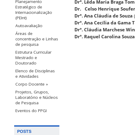
Drª. Lêda Maria Braga To
Planejamento
Estratégico de
Dr. Celso Henrique Soufe
Internacionalização
Drª. Ana Cláudia de Souza
(PEInt)
Drª. Ana Cecília da Gama 
Autoavaliação
Drª.
Cláudia Marchese Win
Áreas de
Drª. Raquel Carolina Souza
concentração e Linhas
de pesquisa
Estrutura Curricular
Mestrado e
Doutorado
Elenco de Disciplinas
e Atividades
Corpo Docente »
Projetos, Grupos,
Laboratório e Núcleos
de Pesquisa
Eventos do PPGI
POSTS