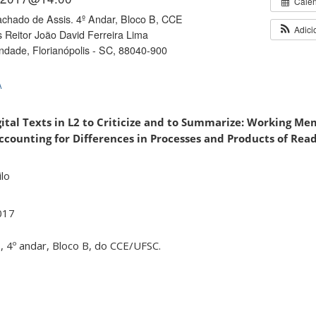
Cale
chado de Assis. 4º Andar, Bloco B, CCE
Adici
Reitor João David Ferreira Lima
rindade, Florianópolis - SC, 88040-900
A
ital Texts in L2 to Criticize and to Summarize: Working M
ccounting for Differences in Processes and Products of Rea
lo
017
, 4º andar, Bloco B, do CCE/UFSC.