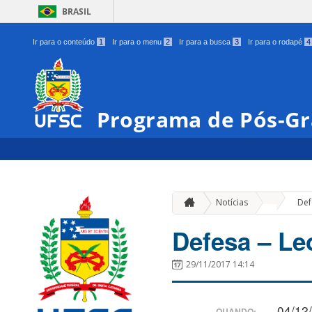
BRASIL
Ir para o conteúdo
1
Ir para o menu
2
Ir para a busca
3
Ir para o rodapé
4
Programa de Pós-Gr
»
Notícias
Def
Defesa – Le
29/11/2017 14:14
04/12
QUANDO: