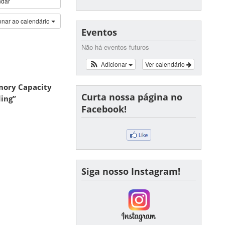
ndar
onar ao calendário
Eventos
Não há eventos futuros
Adicionar
Ver calendário
emory Capacity
Curta nossa página no
ding”
Facebook!
Siga nosso Instagram!