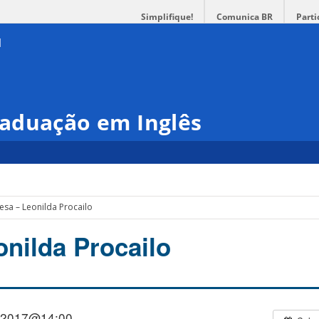
Simplifique!
Comunica BR
Parti
aduação em Inglês
esa – Leonilda Procailo
onilda Procailo
/2017@14:00