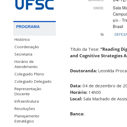
Sala Ma
ONDE:
Campus 
s/n - T
Brasil
PROGRAMA
DEFES
Histórico
Coordenação
Título da Tese:
“Reading Dig
Secretaria
and Cognitive Strategies A
Horário de
Atendimento
Doutoranda:
Leonilda Procai
Colegiado Pleno
Colegiado Delegado
Data:
04 de dezembro de 2
Representação
Horário:
14h00
Discente
Local:
Sala Machado de Assis
Infraestrutura
Resoluções
Banca:
Planejamento
Estratégico