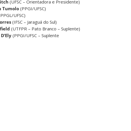
mitch
(UFSC – Orientadora e Presidente)
n Tumolo
(PPGI/UFSC)
(PPGL/UFSC)
Torres
(IFSC – Jaraguá do Sul)
field
(UTFPR – Pato Branco – Suplente)
 D’Ely
(PPGI/UFSC – Suplente