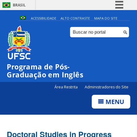
BRASIL
Simplifique!
ACESSIBILIDADE
ALTO CONTRASTE
MAPA DO SITE
Comunica BR
Participe
Acesso à informação
Legislação
Programa de Pós-
Canais
Graduação em Inglês
Área Restrita
Administradores do Site
MENU
Doctoral Studies in Progress