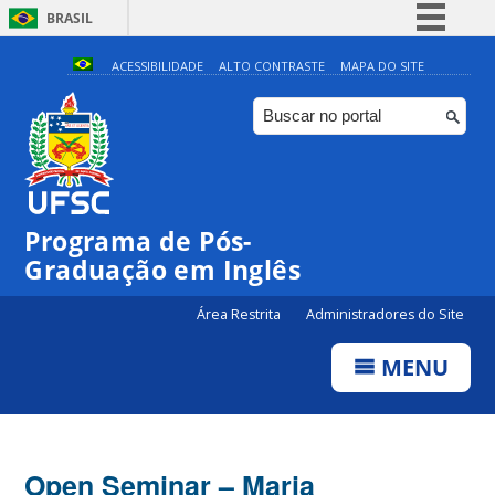
BRASIL
Simplifique!
ACESSIBILIDADE
ALTO CONTRASTE
MAPA DO SITE
Comunica BR
Participe
Acesso à informação
Legislação
Programa de Pós-
Canais
Graduação em Inglês
Área Restrita
Administradores do Site
MENU
Open Seminar – Maria