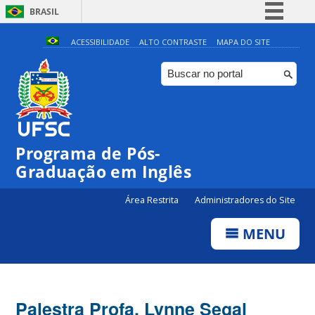
BRASIL
Simplifique!
ACESSIBILIDADE
ALTO CONTRASTE
MAPA DO SITE
Comunica BR
Participe
Acesso à informação
Legislação
Programa de Pós-
Canais
Graduação em Inglês
Área Restrita
Administradores do Site
MENU
Palestra Profa. Lynne Segal