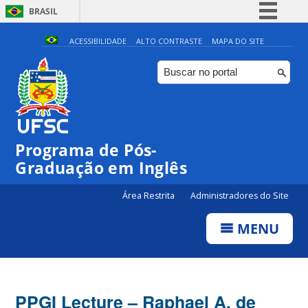
BRASIL
Simplifique!
ACESSIBILIDADE
ALTO CONTRASTE
MAPA DO SITE
Comunica BR
Participe
Acesso à informação
Legislação
Programa de Pós-
Canais
Graduação em Inglês
Área Restrita
Administradores do Site
MENU
PPGI Lecture – Raphael A. de