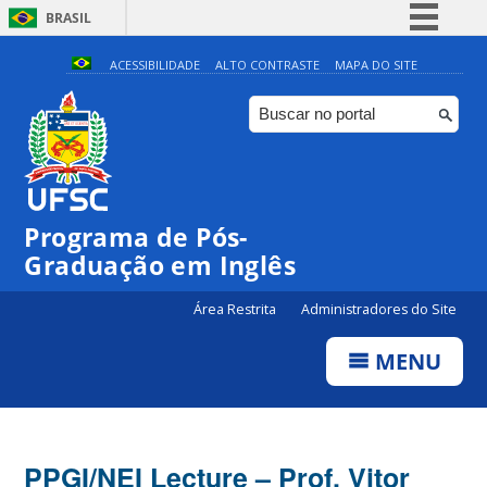
BRASIL
Simplifique!
ACESSIBILIDADE
ALTO CONTRASTE
MAPA DO SITE
Comunica BR
Participe
Acesso à informação
Legislação
Programa de Pós-
Canais
Graduação em Inglês
Área Restrita
Administradores do Site
MENU
PPGI/NEI Lecture – Prof. Vitor