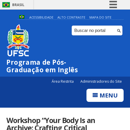
BRASIL
Simplifique!
ACESSIBILIDADE
ALTO CONTRASTE
MAPA DO SITE
Comunica BR
Participe
Acesso à informação
Legislação
Programa de Pós-
Canais
Graduação em Inglês
Área Restrita
Administradores do Site
MENU
Workshop “Your Body Is an
Archive: Crafting Critical