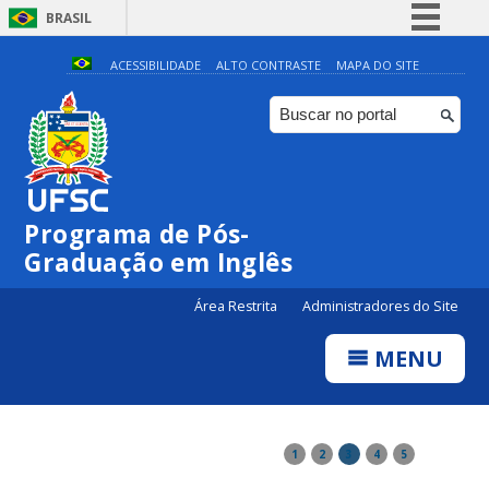
BRASIL
Simplifique!
ACESSIBILIDADE
ALTO CONTRASTE
MAPA DO SITE
Comunica BR
Participe
Acesso à informação
Legislação
Programa de Pós-
Canais
Graduação em Inglês
Área Restrita
Administradores do Site
MENU
1
2
3
4
5