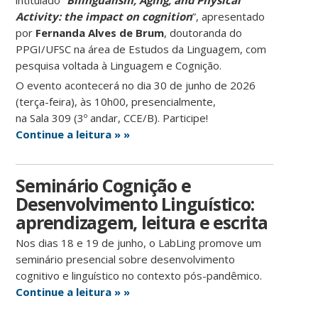
intitulado “
Bilingualism, Aging, and Physical
Activity:
the impact on cognition
”, apresentado
por
Fernanda Alves de Brum
, doutoranda do
PPGI/UFSC na área de
Estudos da Linguagem
, com
pesquisa voltada à
Linguagem e Cognição
.
O evento acontecerá no dia 30 de junho de 2026
(terça-feira), às 10h00, presencialmente,
na
Sala
309 (
3º andar, CCE/B)
. Participe!
Continue a leitura » »
Seminário Cognição e
Desenvolvimento Linguístico:
aprendizagem, leitura e escrita
Nos dias 18 e 19 de junho, o LabLing promove um
seminário presencial sobre desenvolvimento
cognitivo e linguístico no contexto pós-pandêmico.
Continue a leitura » »