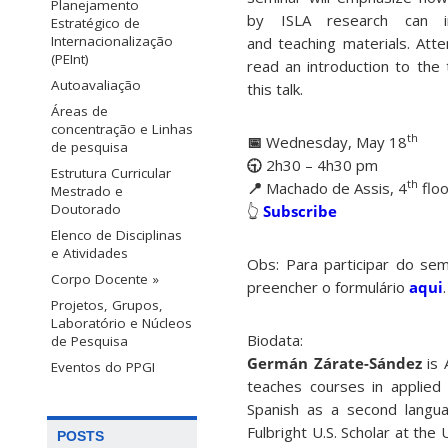
Planejamento
by ISLA research can 
Estratégico de
Internacionalização
and teaching materials. Att
(PEInt)
read an introduction to the 
Autoavaliação
this talk.
Áreas de
concentração e Linhas
th
📅
Wednesday, May 18
de pesquisa
🕤
2h30 – 4h30 pm
Estrutura Curricular
t
h
📍
Machado de Assis, 4
floo
Mestrado e
Doutorado
👆​
Subscribe
Elenco de Disciplinas
e Atividades
Obs: Para participar do sem
Corpo Docente »
preencher o formulário
aqui
.
Projetos, Grupos,
Laboratório e Núcleos
Biodata:
de Pesquisa
Germán Zárate-Sández
is 
Eventos do PPGI
teaches courses in applied 
Spanish as a second langua
Fulbright U.S. Scholar at th
POSTS