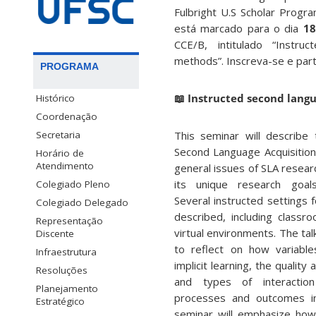
Fulbright U.S Scholar Progra
está marcado para o dia
18
CCE/B, intitulado “Instru
methods”. Inscreva-se e part
PROGRAMA
📖 Instructed second langu
Histórico
Coordenação
Secretaria
This seminar will describe 
Second Language Acquisition (
Horário de
Atendimento
general issues of SLA resear
its unique research goal
Colegiado Pleno
Several instructed settings f
Colegiado Delegado
described, including classr
Representação
virtual environments. The talk
Discente
to reflect on how variable
Infraestrutura
implicit learning, the quality 
Resoluções
and types of interaction
Planejamento
processes and outcomes i
Estratégico
seminar will emphasize ho