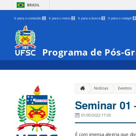
BRASIL
Ir para o conteúdo
1
Ir para o menu
2
Ir para a busca
3
Ir para o rodapé
4
Programa de Pós-Gr
»
Notícias
Eventos
Seminar 01 
01/05/2022 17:30
É com imensa alegria que di