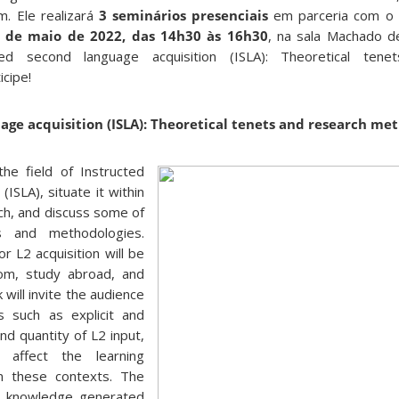
m. Ele realizará
3
seminários presenciais
em parceria com o 
 de maio de 2022, das 14h30 às 16h30
, na sala Machado de
cted second language acquisition (ISLA): Theoretical ten
icipe!
age acquisition (ISLA): Theoretical tenets and research me
the field of Instructed
ISLA), situate it within
ch, and discuss some of
s and methodologies.
or L2 acquisition will be
oom, study abroad, and
 will invite the audience
s such as explicit and
and quantity of L2 input,
 affect the learning
n these contexts. The
w knowledge generated