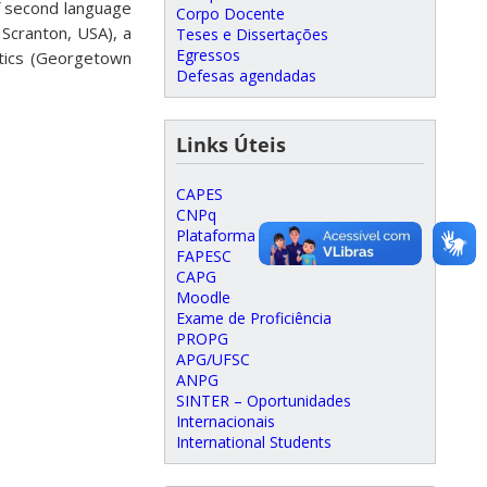
of second language
Corpo Docente
 Scranton, USA), a
Teses e Dissertações
Egressos
stics (Georgetown
Defesas agendadas
Links Úteis
CAPES
CNPq
Plataforma Lattes
FAPESC
CAPG
Moodle
Exame de Proficiência
PROPG
APG/UFSC
ANPG
SINTER – Oportunidades
Internacionais
International Students