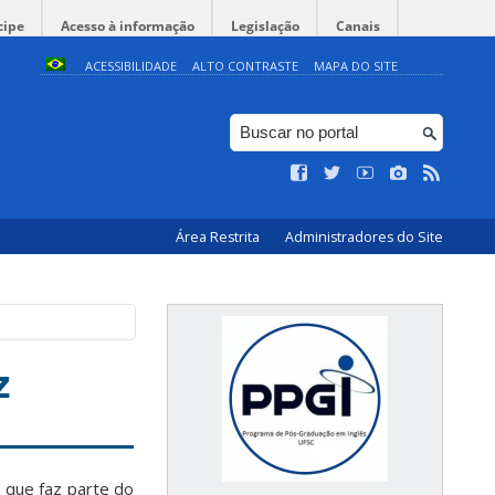
cipe
Acesso à informação
Legislação
Canais
ACESSIBILIDADE
ALTO CONTRASTE
MAPA DO SITE
Área Restrita
Administradores do Site
z
 que faz parte do