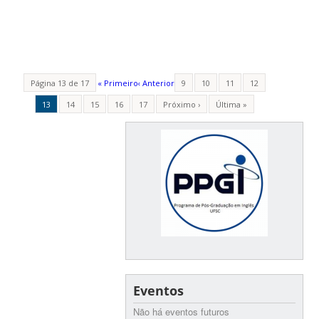
Página 13 de 17
« Primeiro
‹ Anterior
9
10
11
12
13
14
15
16
17
Próximo ›
Última »
Eventos
Não há eventos futuros