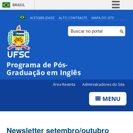
BRASIL
Simplifique!
ACESSIBILIDADE
ALTO CONTRASTE
MAPA DO SITE
Comunica BR
Participe
Acesso à informação
Legislação
Programa de Pós-
Canais
Graduação em Inglês
Área Restrita
Administradores do Site
MENU
Newsletter setembro/outubro