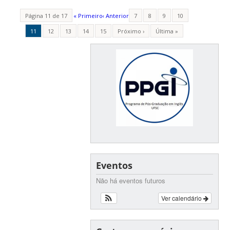
Página 11 de 17
« Primeiro
‹ Anterior
7
8
9
10
11
12
13
14
15
Próximo ›
Última »
Eventos
Não há eventos futuros
Ver calendário