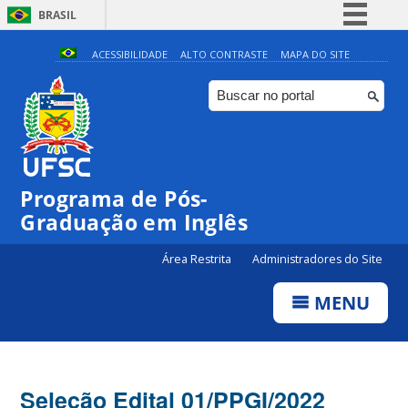
BRASIL
Simplifique!
ACESSIBILIDADE
ALTO CONTRASTE
MAPA DO SITE
Comunica BR
Participe
Acesso à informação
Legislação
Programa de Pós-
Canais
Graduação em Inglês
Área Restrita
Administradores do Site
MENU
Seleção Edital 01/PPGI/2022