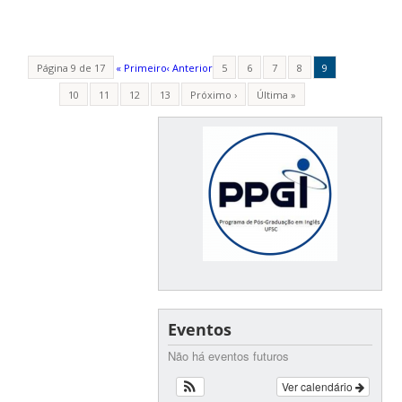
Página 9 de 17
« Primeiro
‹ Anterior
5
6
7
8
9
10
11
12
13
Próximo ›
Última »
Eventos
Não há eventos futuros
Ver calendário