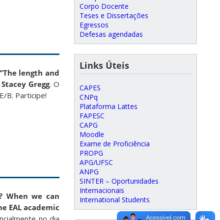
Corpo Docente
Teses e Dissertações
Egressos
Defesas agendadas
Links Úteis
“The length and
 Stacey Gregg
. O
CAPES
/B. Participe!
CNPq
Plataforma Lattes
FAPESC
CAPG
Moodle
Exame de Proficiência
PROPG
APG/UFSC
ANPG
SINTER – Oportunidades
Internacionais
e? When we can
International Students
the EAL academic
ncialmente no dia