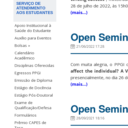
SERVIÇO DE
28 de julho de 2022, às 15h00
ATENDIMENTO
(mais…)
AOS ESTUDANTES
Apoio Institucional à
Saúde do Estudante
Open Semina
Auxílio para Eventos
Bolsas »
21/06/2022 17:28
Calendário
Acadêmico
Com muita alegria, o PPGI 
Disciplinas Oferecidas
affect the individual? A 
Egressos PPGI
presencialmente, no dia 26 de
Emissão de Diploma
(mais…)
Estágio de Docência
Estágio Pós-Doutoral
Exame de
Open Semina
Qualificação/Defesa
Formulários
28/09/2021 18:16
Prêmio CAPES de
Tese