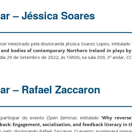
r – Jéssica Soares
nar
ministrado pela doutoranda Jéssica Soares Lopes, intitulado
e and bodies of contemporary Northern Ireland in plays by
ia 29 de Setembro de 2022, às 16h00, na sala 309, 3º andar, CCE
r – Rafael Zaccaron
participar do evento
Open Seminar,
intitulado “
Why revers
back: Engagement, socialisation, and feedback literacy in 
do pelo doutorando Rafael Zaccaron. O evento acontecerá prese