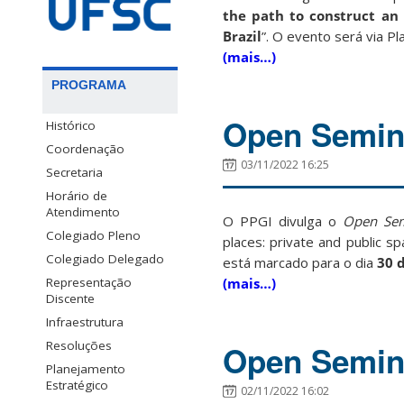
the path to construct an 
Brazil
”. O evento será via P
(mais…)
PROGRAMA
Open Semin
Histórico
Coordenação
03/11/2022 16:25
Secretaria
Horário de
Atendimento
O PPGI divulga o
Open Se
Colegiado Pleno
places: private and public sp
Colegiado Delegado
está marcado para o dia
30 
Representação
(mais…)
Discente
Infraestrutura
Resoluções
Open Semina
Planejamento
Estratégico
02/11/2022 16:02