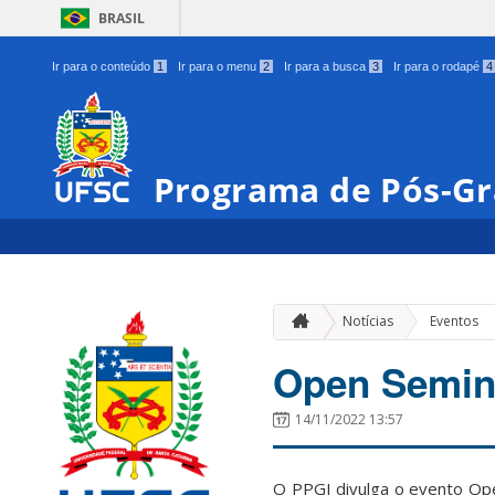
BRASIL
Ir para o conteúdo
1
Ir para o menu
2
Ir para a busca
3
Ir para o rodapé
4
Programa de Pós-Gr
Notícias
Eventos
Open Semin
14/11/2022 13:57
O PPGI divulga o evento Ope