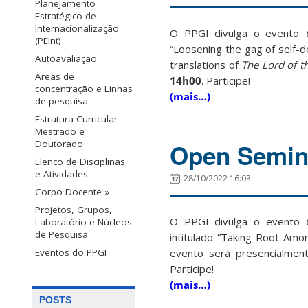
Planejamento
Estratégico de
Internacionalização
O PPGI divulga o evento
(PEInt)
“Loosening the gag of self-de
Autoavaliação
translations of
The Lord of t
Áreas de
14h00
. Participe!
concentração e Linhas
(mais…)
de pesquisa
Estrutura Curricular
Mestrado e
Doutorado
Open Semina
Elenco de Disciplinas
e Atividades
28/10/2022 16:03
Corpo Docente »
Projetos, Grupos,
O PPGI divulga o evento
Laboratório e Núcleos
de Pesquisa
intitulado “Taking Root Amo
Eventos do PPGI
evento será presencialmen
Participe!
(mais…)
POSTS