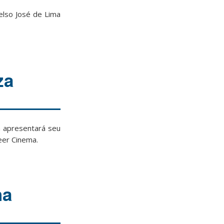
elso José de Lima
za
a apresentará seu
eer Cinema.
ha