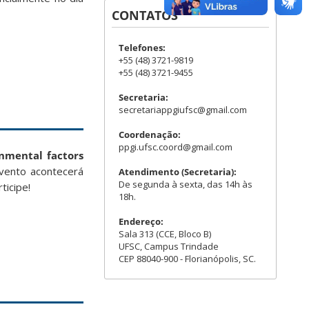
CONTATOS
Telefones:
+55 (48) 3721-9819
+55 (48) 3721-9455
Secretaria:
secretariappgiufsc@gmail.com
Coordenação:
ppgi.ufsc.coord@gmail.com
nmental factors
evento acontecerá
Atendimento (Secretaria):
De segunda à sexta, das 14h às
ticipe!
18h.
Endereço:
Sala 313 (CCE, Bloco B)
UFSC, Campus Trindade
CEP 88040-900 - Florianópolis, SC.