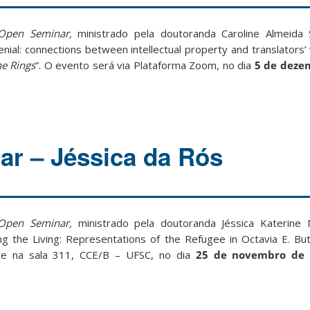
Open Seminar,
ministrado pela doutoranda Caroline Almeida S
nial: connections between intellectual property and translators’ v
he Rings
”. O evento será via Plataforma Zoom, no dia
5 de deze
r – Jéssica da Rós
Open Seminar,
ministrado pela doutoranda Jéssica Katerine
ng the Living: Representations of the Refugee in Octavia E. But
te na sala 311, CCE/B – UFSC, no dia
25 de novembro de 