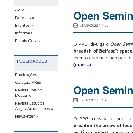
Avisos
Open Semina
Defesas »
Eventos »
01/09/2022 17:00
Informes
Editais Gerais
O PPGI divulga o
Open Semi
breadth of Belfast”: spac
evento está marcado para o d
PUBLICAÇÕES
(mais…)
Publicações
Coleção ARES
Open Semina
Revista Ilha do
Desterro
12/07/2022 16:49
Revista Estudos
Anglo-Americanos »
Newsletter »
O PPGI convida a todos a 
broaden the arrow of feed
writing context
“, ministra