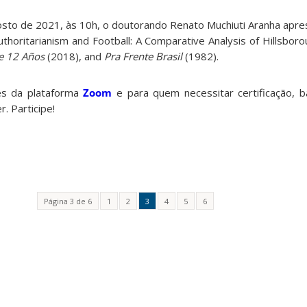
agosto de 2021, às 10h, o doutorando Renato Muchiuti Aranha apr
 Authoritarianism and Football: A Comparative Analysis of Hillsboro
e 12 Años
(2018), and
Pra Frente Brasil
(1982).
és da plataforma
Zoom
e para quem necessitar certificação, 
r. Participe!
Página 3 de 6
1
2
3
4
5
6