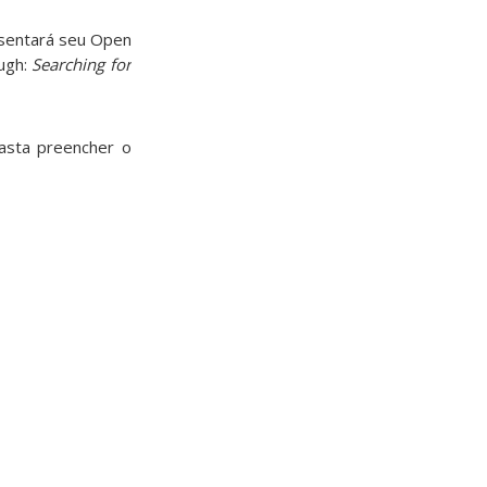
esentará seu Open
ugh:
Searching for
basta preencher o