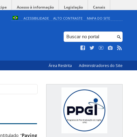
cipe
Acesso à informação
Legislação
Canais
ACESSIBILIDADE
ALTO CONTRASTE
MAPA DO SITE
Área Restrita
Administradores do Site
titulado “
Paving