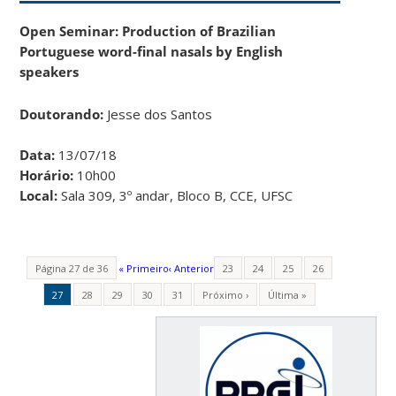
Open Seminar: Production of Brazilian
Portuguese word-final nasals by English
speakers
Doutorando:
Jesse dos Santos
Data:
13/07/18
Horário:
10h00
Local:
Sala 309, 3º andar, Bloco B, CCE, UFSC
Página 27 de 36
« Primeiro
‹ Anterior
23
24
25
26
27
28
29
30
31
Próximo ›
Última »