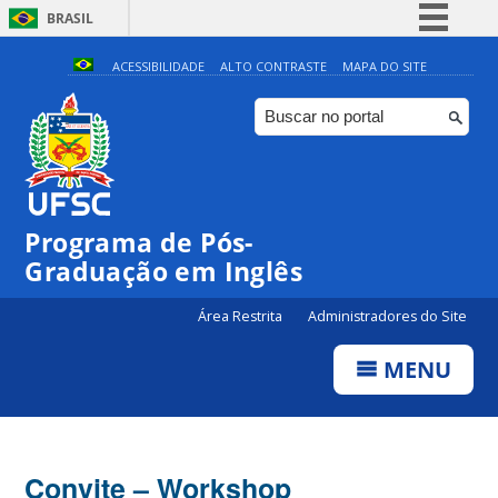
BRASIL
Simplifique!
ACESSIBILIDADE
ALTO CONTRASTE
MAPA DO SITE
Comunica BR
Participe
Acesso à informação
Legislação
Programa de Pós-
Canais
Graduação em Inglês
Área Restrita
Administradores do Site
MENU
Convite – Workshop