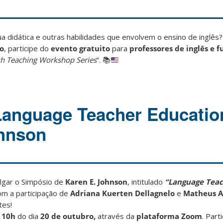
a didática e outras habilidades que envolvem o ensino de inglês?
ro
, participe do
evento gratuito
para
professores de inglês e f
sh Teaching Workshop Series
”.
📚
Language Teacher Educatio
ohnson
lgar o Simpósio de
Karen E. Johnson
, intitulado
“Language Tea
om a participação de
Adriana Kuerten Dellagnelo
e
Matheus A
tes!
s
10h
do dia
20 de outubro,
através da
plataforma Zoom
. Parti