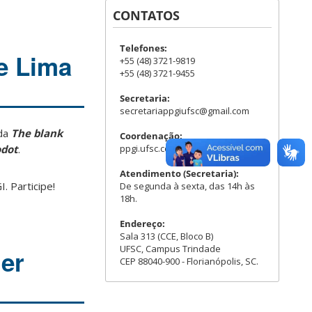
CONTATOS
Telefones:
e Lima
+55 (48) 3721-9819
+55 (48) 3721-9455
Secretaria:
secretariappgiufsc@gmail.com
ada
The blank
Coordenação:
ppgi.ufsc.coord@gmail.com
odot
.
Atendimento (Secretaria):
. Participe!
De segunda à sexta, das 14h às
18h.
Endereço:
Sala 313 (CCE, Bloco B)
UFSC, Campus Trindade
er
CEP 88040-900 - Florianópolis, SC.