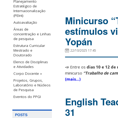
Planejamento
Estratégico de
Internacionalização
(PEInt)
Minicurso 
Autoavaliação
estímulos vi
Áreas de
concentração e Linhas
Yopán
de pesquisa
Estrutura Curricular
Mestrado e
22/10/2025 17:45
Doutorado
Elenco de Disciplinas
e Atividades
📣 Entre os
dias 10 e 12 d
minicurso
“Trabalho de cam
Corpo Docente »
(mais…)
Projetos, Grupos,
Laboratório e Núcleos
de Pesquisa
Eventos do PPGI
English Tea
31
POSTS