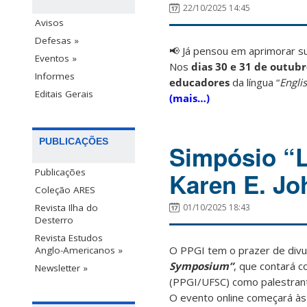
22/10/2025 14:45
Avisos
Defesas »
📢 Já pensou em aprimorar su
Eventos »
Nos
dias 30 e 31 de outub
Informes
educadores
da língua “
Engli
Editais Gerais
(mais…)
PUBLICAÇÕES
Simpósio “
Publicações
Karen E. J
Coleção ARES
Revista Ilha do
01/10/2025 18:43
Desterro
Revista Estudos
O PPGI tem o prazer de divu
Anglo-Americanos »
Symposium”
, que contará c
Newsletter »
(PPGI/UFSC) como palestran
O evento online começará à