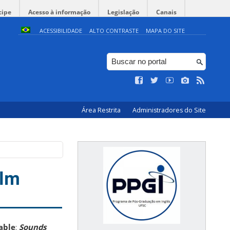
cipe
Acesso à informação
Legislação
Canais
ACESSIBILIDADE
ALTO CONTRASTE
MAPA DO SITE
Área Restrita
Administradores do Site
ilm
able
:
Sounds