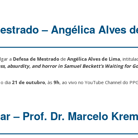
estrado – Angélica Alves d
lgar a
Defesa de Mestrado
de
Angélica Alves de Lima
, intitul
ss, absurdity, and horror in Samuel Beckett’s Waiting for G
 o dia
21 de outubro
, às
9h
, ao vivo no YouTube Channel do PPGI
r – Prof. Dr. Marcelo Krem