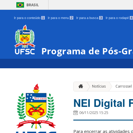
BRASIL
Ir para o conteúdo
1
Ir para o menu
2
Ir para a busca
3
Ir para o rodapé
4
Programa de Pós-Gr
Notícias
Carrossel
NEI Digital 
06/11/2025 15:25
Para encerrar as atividades