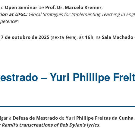
a o
Open Seminar
de
Prof. Dr. Marcelo Kremer
,
tion at UFSC:
Glocal Strategies for Implementing Teaching in Eng
mpetence
“!
17 de outubro de 2025
(sexta-feira)
, às
16h
, na
Sala Machado 
strado – Yuri Phillipe Frei
lgar a
Defesa de Mestrado
de
Yuri Phillipe Freitas da Cunha
 Ramil’s transcreations of Bob Dylan’s lyrics
.