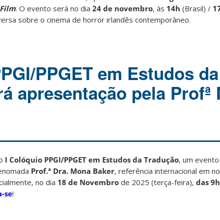
 Film
. O evento será no dia
24 de novembro
, às
14h
(Brasil) /
1
versa sobre o cinema de horror irlandês contemporâneo.
 PPGI/PPGET em Estudos da
rá apresentação pela Profª
 o
I Colóquio PPGI/PPGET em Estudos da Tradução
, um evento
 renomada
Prof.ª Dra. Mona Baker
, referência internacional em n
ialmente, no dia
18 de Novembro
de 2025 (terça-feira),
das 9h
a-se
!