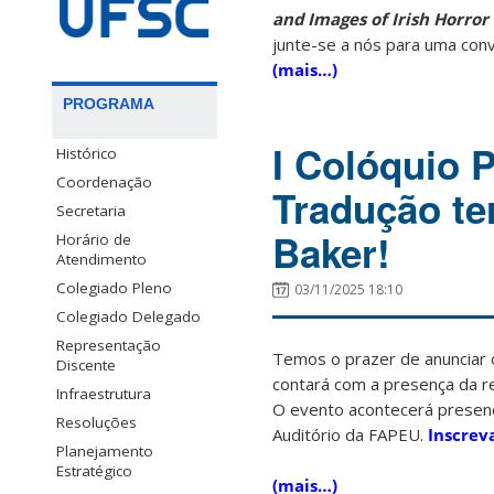
and Images of Irish Horror
junte-se a nós para uma con
(mais…)
PROGRAMA
I Colóquio
Histórico
Coordenação
Tradução te
Secretaria
Baker!
Horário de
Atendimento
Colegiado Pleno
03/11/2025 18:10
Colegiado Delegado
Representação
Temos o prazer de anunciar
Discente
contará com a presença da
Infraestrutura
O evento acontecerá presenc
Resoluções
Auditório da FAPEU.
Inscrev
Planejamento
Estratégico
(mais…)