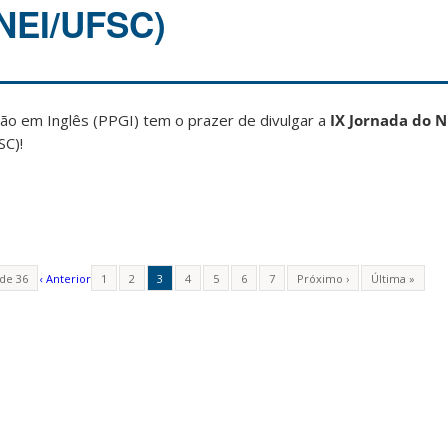
(NEI/UFSC)
o em Inglês (PPGI) tem o prazer de divulgar a
IX Jornada do 
SC)!
 de 36
‹ Anterior
1
2
3
4
5
6
7
Próximo ›
Última »