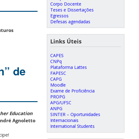
Corpo Docente
Teses e Dissertações
Egressos
Defesas agendadas
uturos
Links Úteis
CAPES
CNPq
n” de
Plataforma Lattes
FAPESC
CAPG
Moodle
Exame de Proficiência
PROPG
APG/UFSC
ANPG
cher
Education
SINTER – Oportunidades
Internacionais
ndré Agnoletto
International Students
cipe!