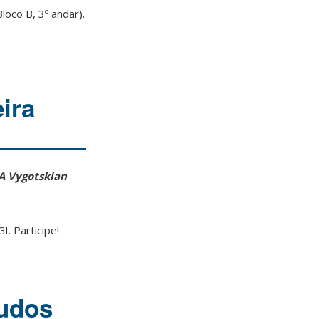
loco B, 3º andar).
ira
A Vygotskian
. Participe!
tudos