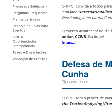
O PPGI convida à todos par
Processos Seletivos »
intitulado “
Internationaliza
Perguntas Frequentes
Developing Intercultural Co
Planos de Ensino
Reserva de Salas Para
Eventos
O evento acontecerá no dia
andar
,
CCE/B
.
Participe!
SINTER –
Oportunidades
(mais…)
Internacionais
Teses e Dissertações
Validação de Créditos
Defesa de Me
Cunha
19/09/2025 13:30
O PPGI tem o prazer de divu
the Tracks: Analyzing Vitor