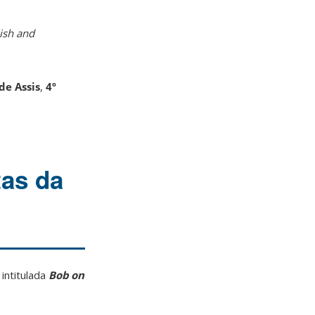
lish and
de Assis
,
4º
tas da
, intitulada
Bob on