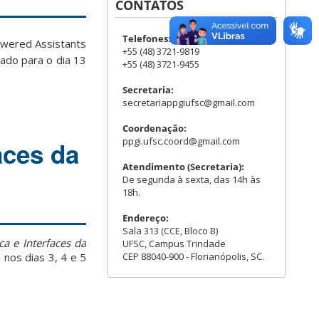
CONTATOS
Telefones:
powered Assistants
+55 (48) 3721-9819
cado para o dia 13
+55 (48) 3721-9455
Secretaria:
secretariappgiufsc@gmail.com
Coordenação:
ppgi.ufsc.coord@gmail.com
aces da
Atendimento (Secretaria):
De segunda à sexta, das 14h às
18h.
Endereço:
Sala 313 (CCE, Bloco B)
ca e Interfaces da
UFSC, Campus Trindade
CEP 88040-900 - Florianópolis, SC.
 nos dias 3, 4 e 5