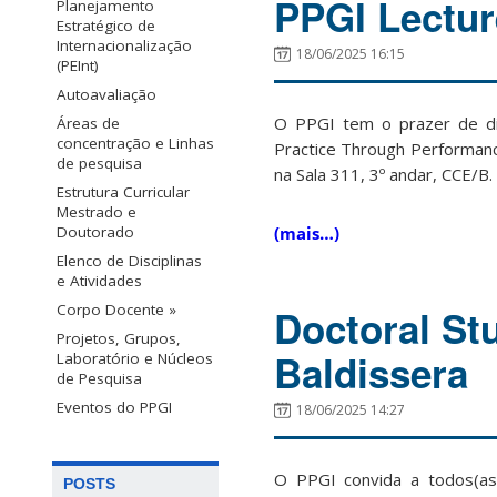
PPGI Lectur
Planejamento
Estratégico de
Internacionalização
18/06/2025 16:15
(PEInt)
Autoavaliação
O PPGI tem o prazer de div
Áreas de
concentração e Linhas
Practice Through
Performanc
de pesquisa
na Sala 311, 3º andar, CCE/B. 
Estrutura Curricular
Mestrado e
Doutorado
(mais…)
Elenco de Disciplinas
e Atividades
Corpo Docente »
Doctoral St
Projetos, Grupos,
Baldissera
Laboratório e Núcleos
de Pesquisa
Eventos do PPGI
18/06/2025 14:27
O PPGI convida a todos(as)
POSTS