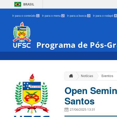
BRASIL
Ir para o conteúdo
1
Ir para o menu
2
Ir para a busca
3
Ir para o rodapé
4
Programa de Pós-Gr
Notícias
Eventos
Open Semina
Santos
27/06/2025 13:31