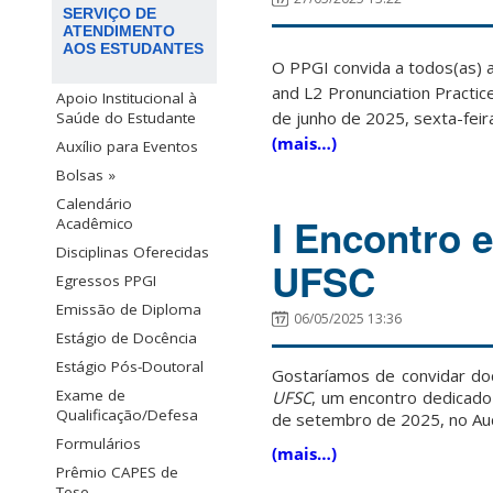
SERVIÇO DE
ATENDIMENTO
AOS ESTUDANTES
O PPGI convida a todos(as) a
and L2 Pronunciation Practic
Apoio Institucional à
de junho de 2025, sexta-feir
Saúde do Estudante
(mais…)
Auxílio para Eventos
Bolsas »
Calendário
I Encontro e
Acadêmico
Disciplinas Oferecidas
UFSC
Egressos PPGI
Emissão de Diploma
06/05/2025 13:36
Estágio de Docência
Estágio Pós-Doutoral
Gostaríamos de convidar do
Exame de
UFSC
, um encontro dedicado 
Qualificação/Defesa
de setembro de 2025, no Aud
Formulários
(mais…)
Prêmio CAPES de
Tese