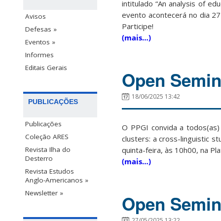
intitulado “An analysis of ed
evento acontecerá no dia 27
Avisos
Participe!
Defesas »
(mais…)
Eventos »
Informes
Editais Gerais
Open Semina
18/06/2025 13:42
PUBLICAÇÕES
Publicações
O PPGI convida a todos(as) 
Coleção ARES
clusters: a cross-linguistic
Revista Ilha do
quinta-feira, às 10h00, na Pl
Desterro
(mais…)
Revista Estudos
Anglo-Americanos »
Newsletter »
Open Semina
27/05/2025 13:22