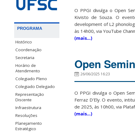
O PPGI divulga o Open Semi
Kivisto de Souza. O evento
development of L2 phonologic
PROGRAMA
às 14h00, via YouTube Channe
(mais…)
Histórico
Coordenação
Secretaria
Open Semina
Horário de
Atendimento
26/06/2025 16:23
Colegiado Pleno
Colegiado Delegado
O PPGI divulga o Open Semin
Representação
Ferraz D’Ely. O evento, intit
Discente
de 2025, às 10h00, via Plata
Infraestrutura
(mais…)
Resoluções
Planejamento
Estratégico