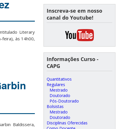
ez
Inscreva-se em nosso
canal do Youtube!
ntitulado
Literary
feira), às 14h00,
Informações Curso -
CAPG
Quantitativos
Garbin
Regulares
Mestrado
Doutorado
Pós-Doutorado
Bolsistas
Mestrado
Doutorado
Disciplinas Oferecidas
arbin Baldissera,
Corpo Docente