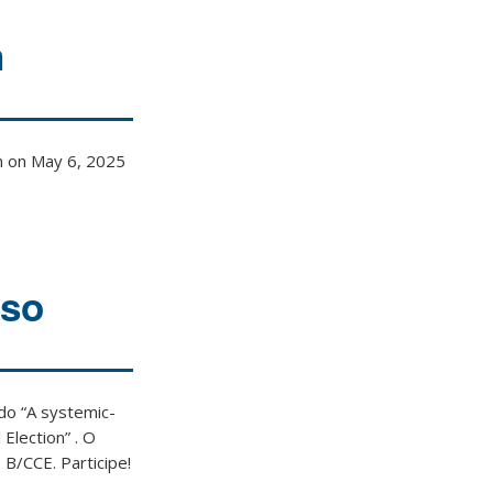
n
n on May 6, 2025
oso
do “
A systemic-
 Election
” . O
B/CCE. Participe!