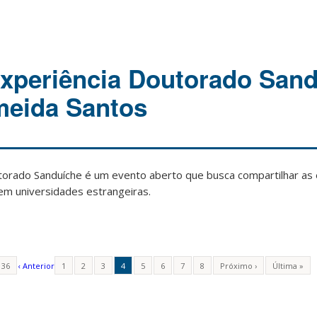
xperiência Doutorado Sand
meida Santos
torado Sanduíche é um evento aberto que busca compartilhar as 
m universidades estrangeiras.
 36
‹ Anterior
1
2
3
4
5
6
7
8
Próximo ›
Última »