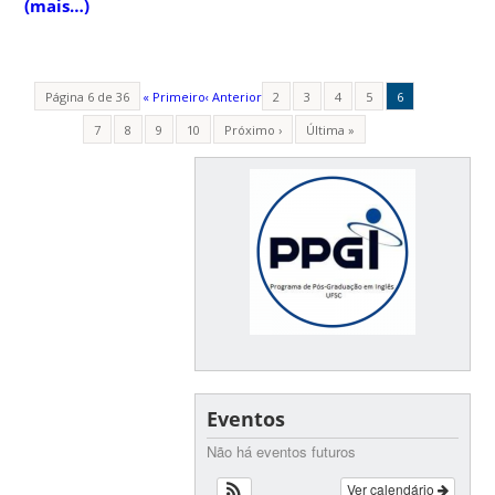
(mais…)
Página 6 de 36
« Primeiro
‹ Anterior
2
3
4
5
6
7
8
9
10
Próximo ›
Última »
Eventos
Não há eventos futuros
Ver calendário