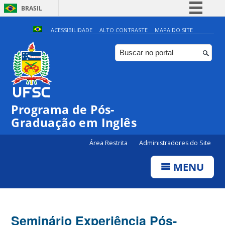
BRASIL
Simplifique!
ACESSIBILIDADE
ALTO CONTRASTE
MAPA DO SITE
Comunica BR
Participe
Acesso à informação
Legislação
Programa de Pós-
Canais
Graduação em Inglês
Área Restrita
Administradores do Site
MENU
Seminário Experiência Pós-