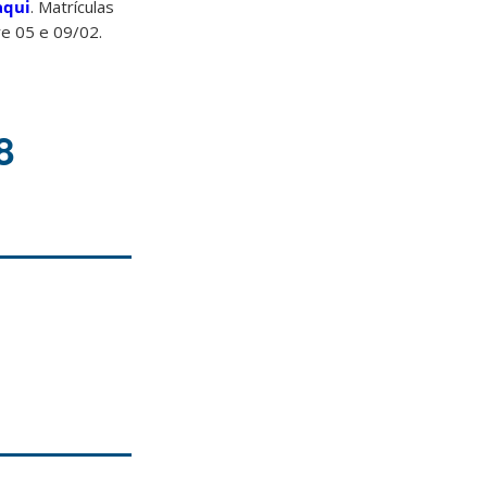
aqui
. Matrículas
re 05 e 09/02.
8