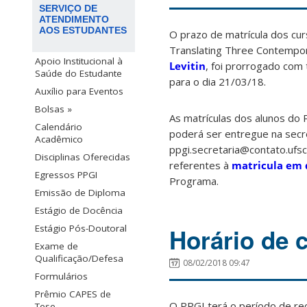
SERVIÇO DE
ATENDIMENTO
AOS ESTUDANTES
O prazo de matrícula dos cur
Translating Three Contempo
Apoio Institucional à
Levitin
, foi prorrogado com 
Saúde do Estudante
para o dia 21/03/18.
Auxílio para Eventos
Bolsas »
As matrículas dos alunos do
Calendário
poderá ser entregue na secr
Acadêmico
ppgi.secretaria@contato.ufsc
Disciplinas Oferecidas
referentes à
matricula em d
Egressos PPGI
Programa.
Emissão de Diploma
Estágio de Docência
Estágio Pós-Doutoral
Horário de 
Exame de
Qualificação/Defesa
08/02/2018 09:47
Formulários
Prêmio CAPES de
O PPGI terá o período de rec
Tese