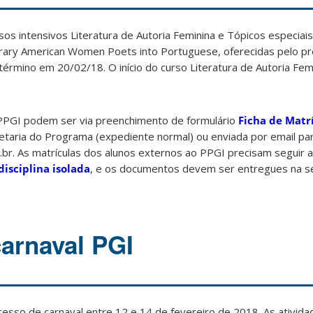
sos intensivos Literatura de Autoria Feminina e Tópicos especiai
rary American Women Poets into Portuguese, oferecidas pelo p
término em 20/02/18. O início do curso Literatura de Autoria Femi
 PPGI podem ser via preenchimento de formulário
Ficha de Matr
etaria do Programa (expediente normal) ou enviada por email pa
.br. As matrículas dos alunos externos ao PPGI precisam seguir 
isciplina isolada
, e os documentos devem ser entregues na se
carnaval PGI
esso de carnaval entre 12 e 14 de fevereiro de 2018. As ativida