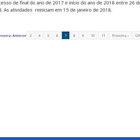
cesso de final do ano de 2017 e início do ano de 2018 entre 26
. As atividades reiniciam em 15 de janeiro de 2018.
imeiro
‹ Anterior
3
4
5
6
7
8
9
10
11
Próximo ›
Úl