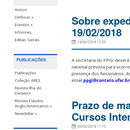
Avisos
Sobre exped
Defesas »
Eventos »
19/02/2018
Informes
Editais Gerais
16/02/2018 12:55
A secretaria do PPGI deverá
PUBLICAÇÕES
nacional prevista para ocorre
Publicações
presença dos funcionários. 
email
ppgi@contato.ufsc.br
Coleção ARES
Revista Ilha do
Desterro
Prazo de mat
Revista Estudos
Anglo-Americanos »
Cursos Inte
Newsletter »
09/02/2018 11:15