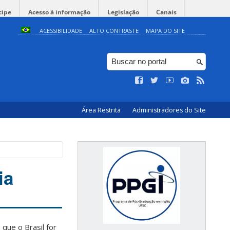
cipe
Acesso à informação
Legislação
Canais
ACESSIBILIDADE
ALTO CONTRASTE
MAPA DO SITE
Área Restrita
Administradores do Site
ia
que o Brasil for