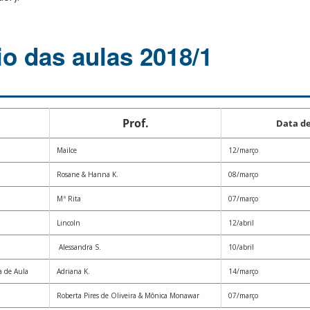
io das aulas 2018/1
Prof.
Data de
Mailce
12/março
Rosane & Hanna K.
08/março
Mª Rita
07/março
Lincoln
12/abril
Alessandra S.
10/abril
a de Aula
Adriana K.
14/março
Roberta Pires de Oliveira & Mônica Monawar
07/março