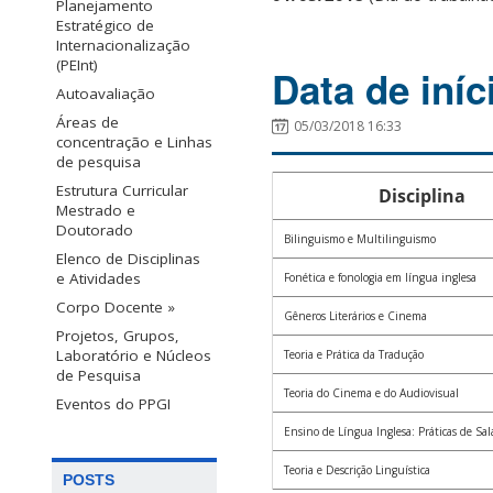
Planejamento
Estratégico de
Internacionalização
(PEInt)
Data de iníc
Autoavaliação
Áreas de
05/03/2018 16:33
concentração e Linhas
de pesquisa
Estrutura Curricular
Disciplina
Mestrado e
Doutorado
Bilinguismo e Multilinguismo
Elenco de Disciplinas
e Atividades
Fonética e fonologia em língua inglesa
Corpo Docente »
Gêneros Literários e Cinema
Projetos, Grupos,
Laboratório e Núcleos
Teoria e Prática da Tradução
de Pesquisa
Teoria do Cinema e do Audiovisual
Eventos do PPGI
Ensino de Língua Inglesa: Práticas de Sal
Teoria e Descrição Linguística
POSTS