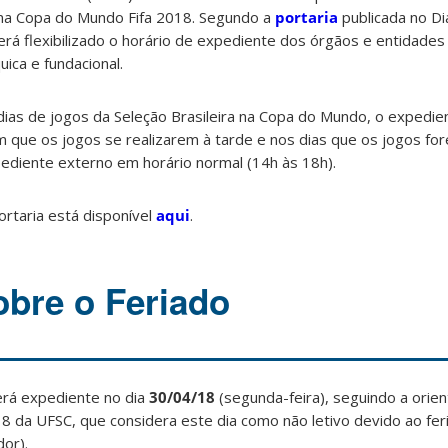
l na Copa do Mundo Fifa 2018. Segundo a
portaria
publicada no Diá
será flexibilizado o horário de expediente dos órgãos e entidade
uica e fundacional.
dias de jogos da Seleção Brasileira na Copa do Mundo, o expedie
m que os jogos se realizarem à tarde e nos dias que os jogos fo
diente externo em horário normal (14h às 18h).
ortaria está disponível
aqui
.
obre o Feriado
erá expediente no dia
30/04/18
(segunda-feira), seguindo a orie
 da UFSC, que considera este dia como não letivo devido ao fer
dor).