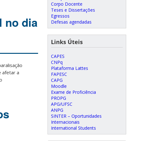
Corpo Docente
Teses e Dissertações
Egressos
 no dia
Defesas agendadas
Links Úteis
CAPES
CNPq
aralisação
Plataforma Lattes
e afetar a
FAPESC
o
CAPG
Moodle
Exame de Proficiência
PROPG
APG/UFSC
os
ANPG
SINTER – Oportunidades
Internacionais
International Students