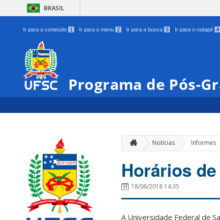
BRASIL
Ir para o conteúdo
1
Ir para o menu
2
Ir para a busca
3
Ir para o rodapé
4
Programa de Pós-Gr
Notícias
Informes
Horários de
18/06/2018 14:35
A Universidade Federal de Sa