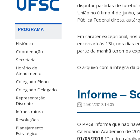
disputar partidas de futebo
União no último 4 de junho, 
Pública Federal direta, autárq
PROGRAMA
Em caráter excepcional, nos 
encerrará às 13h, nos dias e
Histórico
parte da manhã teremos expe
Coordenação
Secretaria
O arquivo com a íntegra da p
Horário de
Atendimento
Colegiado Pleno
Informe – S
Colegiado Delegado
Representação
Discente
25/04/2018 14:05
Infraestrutura
Resoluções
O PPGI informa que não hav
Planejamento
Calendário Acadêmico de 2018
Estratégico
01/05/2018
(Dia do trabalha