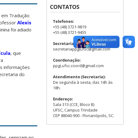
CONTATOS
s em Tradução:
Telefones:
rofessor
Alexis
+55 (48) 3721-9819
nina foi adiado
+55 (48) 3721-9455
Secretaria:
secretariappgiufsc@gmail.com
ícula
, que
ra
Coordenação:
ppgi.ufsc.coord@gmail.com
as informações
cretaria do
Atendimento (Secretaria):
De segunda à sexta, das 14h às
18h.
Endereço:
Sala 313 (CCE, Bloco B)
UFSC, Campus Trindade
CEP 88040-900 - Florianópolis, SC.
des reiniciam no