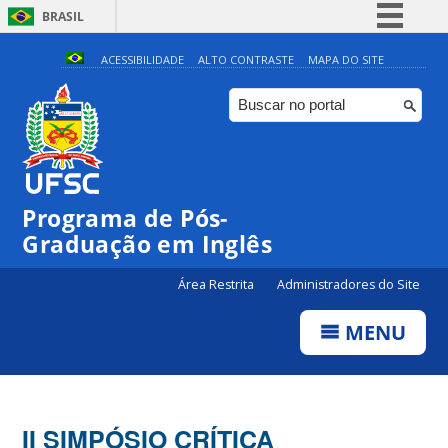
BRASIL
Simplifique!
ACESSIBILIDADE
ALTO CONTRASTE
MAPA DO SITE
Comunica BR
Participe
Acesso à informação
Legislação
Programa de Pós-
Canais
Graduação em Inglês
Área Restrita
Administradores do Site
MENU
II SIMPÓSIO CRÍTICA