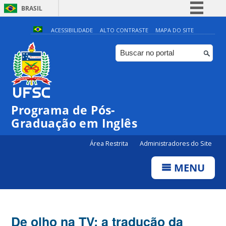
BRASIL
Simplifique!
ACESSIBILIDADE
ALTO CONTRASTE
MAPA DO SITE
Comunica BR
Participe
Acesso à informação
Legislação
Programa de Pós-
Canais
Graduação em Inglês
Área Restrita
Administradores do Site
MENU
De olho na TV: a tradução da