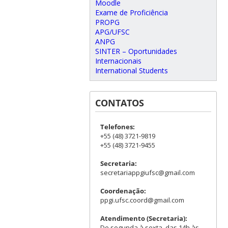
Moodle
Exame de Proficiência
PROPG
APG/UFSC
ANPG
SINTER – Oportunidades
Internacionais
International Students
CONTATOS
Telefones:
+55 (48) 3721-9819
+55 (48) 3721-9455
Secretaria:
secretariappgiufsc@gmail.com
Coordenação:
ppgi.ufsc.coord@gmail.com
Atendimento (Secretaria):
De segunda à sexta, das 14h às