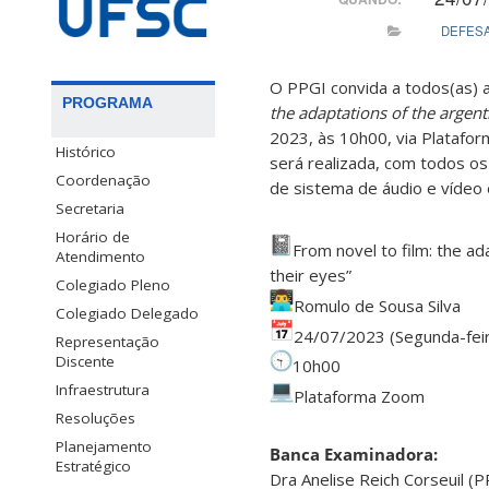
DEFES
O PPGI convida a todos(as) a
PROGRAMA
the adaptations of the argenti
2023, às 10h00, via Platafor
Histórico
será realizada, com todos os
Coordenação
de sistema de áudio e vídeo
Secretaria
Horário de
From novel to film: the ad
Atendimento
their eyes”
Colegiado Pleno
Romulo de Sousa Silva
Colegiado Delegado
24/07/2023 (Segunda-fei
Representação
Discente
10h00
Infraestrutura
Plataforma Zoom
Resoluções
Planejamento
Banca Examinadora:
Estratégico
Dra Anelise Reich Corseuil (