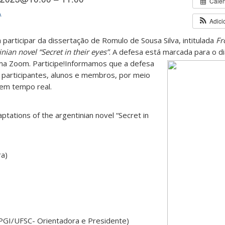
Cale
A
Adici
 participar da dissertação de Romulo de Sousa Silva, intitulada
Fr
nian novel “Secret in their eyes”
. A defesa está marcada para o di
ma Zoom. Participe!
Informamos que a defesa
 participantes, alunos e membros, por meio
 em tempo real.
aptations of the argentinian novel “Secret in
ra)
PPGI/UFSC- Orientadora e Presidente)