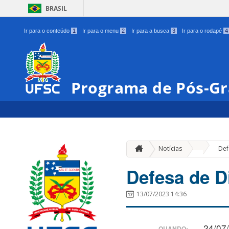
BRASIL
Ir para o conteúdo
1
Ir para o menu
2
Ir para a busca
3
Ir para o rodapé
4
Programa de Pós-Gr
»
Notícias
Def
Defesa de D
13/07/2023 14:36
24/07
QUANDO: