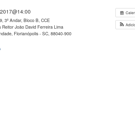
/2017@14:00
Cale
9, 3º Andar, Bloco B, CCE
Adici
Reitor João David Ferreira Lima
rindade, Florianópolis - SC, 88040-900
A