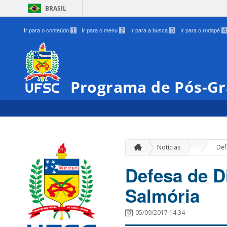
BRASIL
Ir para o conteúdo
1
Ir para o menu
2
Ir para a busca
3
Ir para o rodapé
4
Programa de Pós-Gr
»
Notícias
Def
Defesa de D
Salmória
05/09/2017 14:34