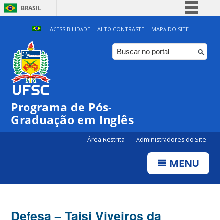
BRASIL
Simplifique!
ACESSIBILIDADE
ALTO CONTRASTE
MAPA DO SITE
Comunica BR
Participe
Acesso à informação
Legislação
Programa de Pós-
Canais
Graduação em Inglês
Área Restrita
Administradores do Site
MENU
Defesa – Taisi Viveiros da