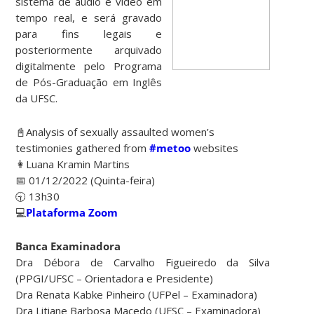
sistema de áudio e vídeo em
tempo real, e será gravado
para fins legais e
posteriormente arquivado
digitalmente pelo Programa
de Pós-Graduação em Inglês
da UFSC.
📓Analysis of sexually assaulted women’s
testimonies gathered from
#metoo
websites
👩​Luana Kramin Martins
📅 01/12/2022 (Quinta-feira)
🕤 13h30
💻
Plataforma Zoom
Banca Examinadora
Dra Débora de Carvalho Figueiredo da Silva
(PPGI/UFSC – Orientadora e Presidente)
Dra Renata Kabke Pinheiro (UFPel – Examinadora)
Dra Litiane Barbosa Macedo (UFSC – Examinadora)