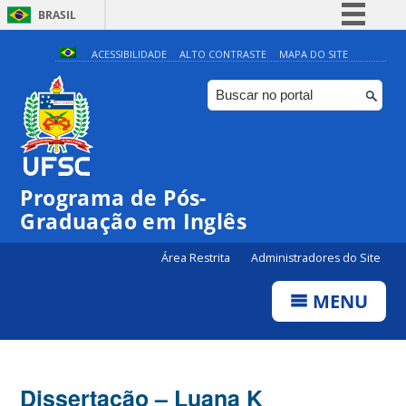
BRASIL
Simplifique!
ACESSIBILIDADE
ALTO CONTRASTE
MAPA DO SITE
Comunica BR
Participe
Acesso à informação
Legislação
Programa de Pós-
Canais
Graduação em Inglês
Área Restrita
Administradores do Site
MENU
Dissertação – Luana K