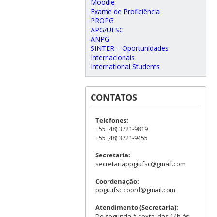
Moodle
Exame de Proficiência
PROPG
APG/UFSC
ANPG
SINTER – Oportunidades
Internacionais
International Students
CONTATOS
Telefones:
+55 (48) 3721-9819
+55 (48) 3721-9455
Secretaria:
secretariappgiufsc@gmail.com
Coordenação:
ppgi.ufsc.coord@gmail.com
Atendimento (Secretaria):
De segunda à sexta, das 14h às