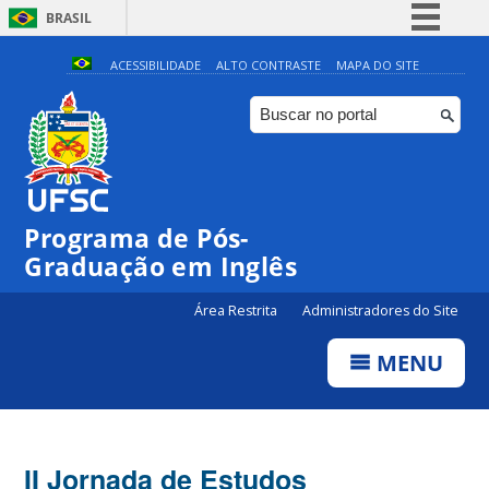
BRASIL
Simplifique!
ACESSIBILIDADE
ALTO CONTRASTE
MAPA DO SITE
Comunica BR
Participe
Acesso à informação
Legislação
Programa de Pós-
Canais
Graduação em Inglês
Área Restrita
Administradores do Site
MENU
II Jornada de Estudos