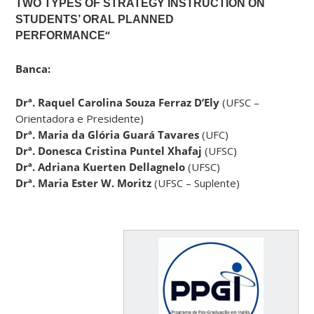
TWO TYPES OF STRATEGY INSTRUCTION ON
STUDENTS’ ORAL PLANNED
“
PERFORMANCE
Banca:
Drª. Raquel Carolina Souza Ferraz D’Ely
(UFSC –
Orientadora e Presidente)
Drª. Maria da Glória Guará Tavares
(UFC)
Drª. Donesca Cristina Puntel Xhafaj
(UFSC)
Drª. Adriana Kuerten Dellagnelo
(UFSC)
Drª. Maria Ester W. Moritz
(UFSC – Suplente)