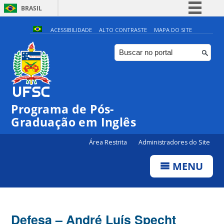
BRASIL
Simplifique!
ACESSIBILIDADE
ALTO CONTRASTE
MAPA DO SITE
Comunica BR
Participe
Acesso à informação
Legislação
Programa de Pós-
Canais
Graduação em Inglês
Área Restrita
Administradores do Site
MENU
Defesa – André Luís Specht