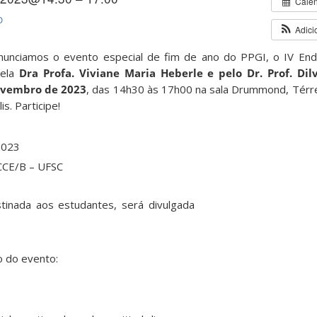
Cale
O
Adici
nunciamos o evento especial de fim de ano do PPGI, o IV End
ela
Dra Profa. Viviane Maria Heberle e pelo Dr. Prof. Dilv
ovembro de 2023
, das 14h30 às 17h00 na sala Drummond, Térr
s. Participe!
2023
CCE/B – UFSC
tinada aos estudantes, será divulgada
o do evento: