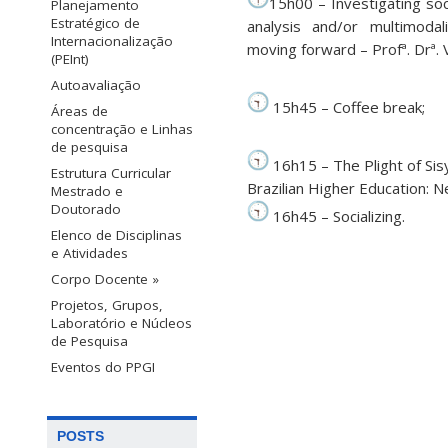
15h00 – Investigating soci
Planejamento
Estratégico de
analysis and/or multimoda
Internacionalização
moving forward – Profª. Drª. 
(PEInt)
Autoavaliação
15h45 – Coffee break;
Áreas de
concentração e Linhas
de pesquisa
16h15 – The Plight of Sis
Estrutura Curricular
Brazilian Higher Education: N
Mestrado e
Doutorado
16h45 – Socializing.
Elenco de Disciplinas
e Atividades
Corpo Docente »
Projetos, Grupos,
Laboratório e Núcleos
de Pesquisa
Eventos do PPGI
POSTS