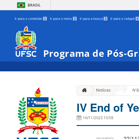
BRASIL
Ir para o conteúdo
1
Ir para o menu
2
Ir para a busca
3
Ir para o rodapé
4
Programa de Pós-Gr
»
Notícias
IV 
IV End of Ye
16/11/2023 10:58
22/11
QUANDO: