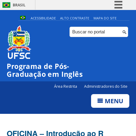
BRASIL
Simplifique!
ACESSIBILIDADE
ALTO CONTRASTE
MAPA DO SITE
Comunica BR
Participe
Acesso à informação
Legislação
Programa de Pós-
Canais
Graduação em Inglês
Área Restrita
Administradores do Site
MENU
OFICINA – Introdução ao R