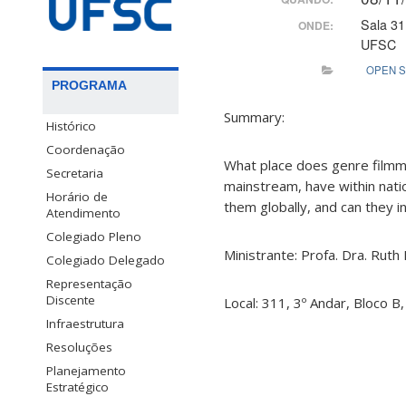
Sala 31
ONDE:
UFSC
OPEN 
PROGRAMA
Summary:
Histórico
Coordenação
What place does genre filmma
Secretaria
mainstream, have within nati
Horário de
them globally, and can they i
Atendimento
Colegiado Pleno
Ministrante: Profa. Dra. Ruth 
Colegiado Delegado
Representação
Discente
Local: 311, 3º Andar, Bloco B
Infraestrutura
Resoluções
Planejamento
Estratégico