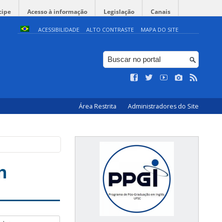
cipe
Acesso à informação
Legislação
Canais
ACESSIBILIDADE
ALTO CONTRASTE
MAPA DO SITE
Área Restrita
Administradores do Site
n