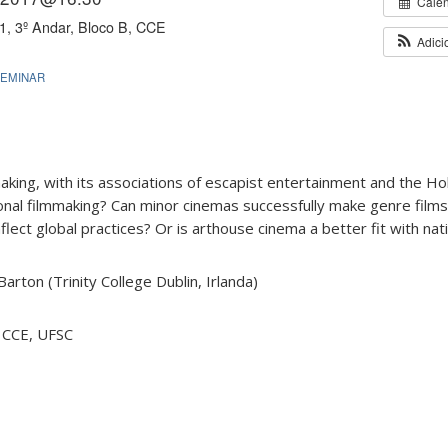
Cale
1, 3º Andar, Bloco B, CCE
Adici
SEMINAR
king, with its associations of escapist entertainment and the H
onal filmmaking? Can minor cinemas successfully make genre film
nflect global practices? Or is arthouse cinema a better fit with na
Barton (Trinity College Dublin, Irlanda)
, CCE, UFSC