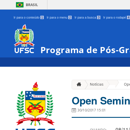
BRASIL
Ir para o conteúdo
1
Ir para o menu
2
Ir para a busca
3
Ir para o rodapé
4
Programa de Pós-Gr
»
Notícias
Ope
Open Semina
30/10/2017 15:01
08/11
QUANDO: